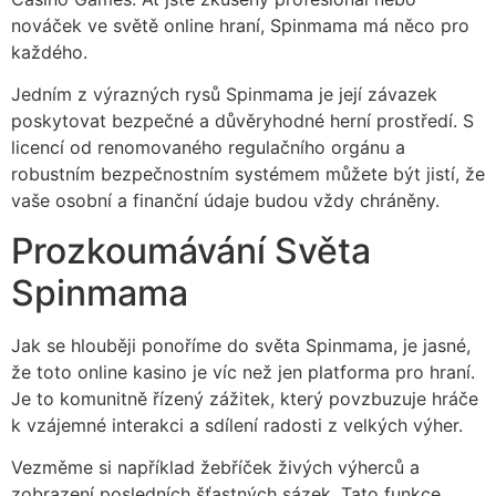
nováček ve světě online hraní, Spinmama má něco pro
každého.
Jedním z výrazných rysů Spinmama je její závazek
poskytovat bezpečné a důvěryhodné herní prostředí. S
licencí od renomovaného regulačního orgánu a
robustním bezpečnostním systémem můžete být jistí, že
vaše osobní a finanční údaje budou vždy chráněny.
Prozkoumávání Světa
Spinmama
Jak se hlouběji ponoříme do světa Spinmama, je jasné,
že toto online kasino je víc než jen platforma pro hraní.
Je to komunitně řízený zážitek, který povzbuzuje hráče
k vzájemné interakci a sdílení radosti z velkých výher.
Vezměme si například žebříček živých výherců a
zobrazení posledních šťastných sázek. Tato funkce