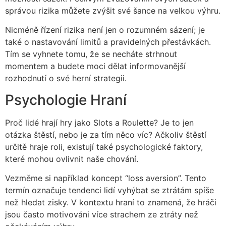
správou rizika můžete zvýšit své šance na velkou výhru.
Nicméně řízení rizika není jen o rozumném sázení; je
také o nastavování limitů a pravidelných přestávkách.
Tím se vyhnete tomu, že se necháte strhnout
momentem a budete moci dělat informovanější
rozhodnutí o své herní strategii.
Psychologie Hraní
Proč lidé hrají hry jako Slots a Roulette? Je to jen
otázka štěstí, nebo je za tím něco víc? Ačkoliv štěstí
určitě hraje roli, existují také psychologické faktory,
které mohou ovlivnit naše chování.
Vezměme si například koncept “loss aversion”. Tento
termín označuje tendenci lidí vyhýbat se ztrátám spíše
než hledat zisky. V kontextu hraní to znamená, že hráči
jsou často motivováni více strachem ze ztráty než