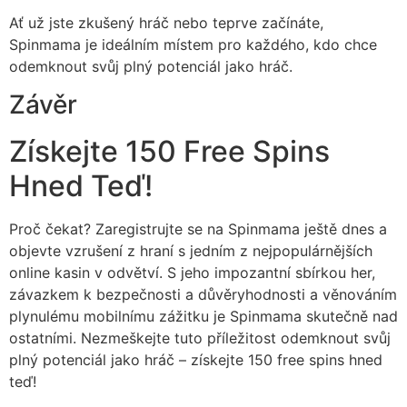
Ať už jste zkušený hráč nebo teprve začínáte,
Spinmama je ideálním místem pro každého, kdo chce
odemknout svůj plný potenciál jako hráč.
Závěr
Získejte 150 Free Spins
Hned Teď!
Proč čekat? Zaregistrujte se na Spinmama ještě dnes a
objevte vzrušení z hraní s jedním z nejpopulárnějších
online kasin v odvětví. S jeho impozantní sbírkou her,
závazkem k bezpečnosti a důvěryhodnosti a věnováním
plynulému mobilnímu zážitku je Spinmama skutečně nad
ostatními. Nezmeškejte tuto příležitost odemknout svůj
plný potenciál jako hráč – získejte 150 free spins hned
teď!