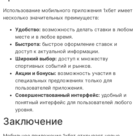
Использование мобильного приложения 1хбет имеет
несколько значительных преимуществ:
Удобство:
возможность делать ставки в любом
месте и в любое время.
Быстрота:
быстрое оформление ставок и
доступ к актуальной информации.
Широкий выбор:
доступ к множеству
спортивных событий и рынков.
Акции и бонусы:
возможность участия в
специальных предложениях только для
пользователей приложения.
Совершенствованный интерфейс:
удобный и
понятный интерфейс для пользователей любого
уровня.
Заключение
Мобильное приложение 1хбет открывает новые