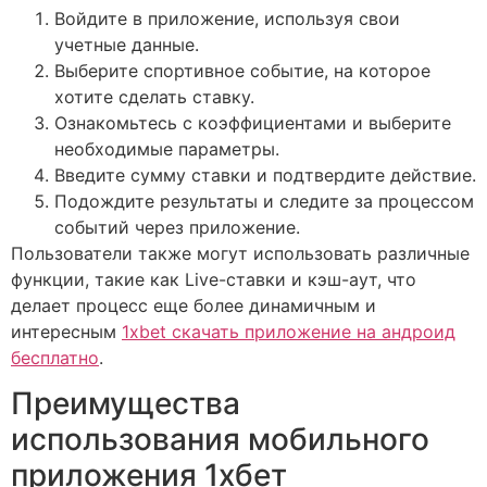
Войдите в приложение, используя свои
учетные данные.
Выберите спортивное событие, на которое
хотите сделать ставку.
Ознакомьтесь с коэффициентами и выберите
необходимые параметры.
Введите сумму ставки и подтвердите действие.
Подождите результаты и следите за процессом
событий через приложение.
Пользователи также могут использовать различные
функции, такие как Live-ставки и кэш-аут, что
делает процесс еще более динамичным и
интересным
1xbet скачать приложение на андроид
бесплатно
.
Преимущества
использования мобильного
приложения 1хбет