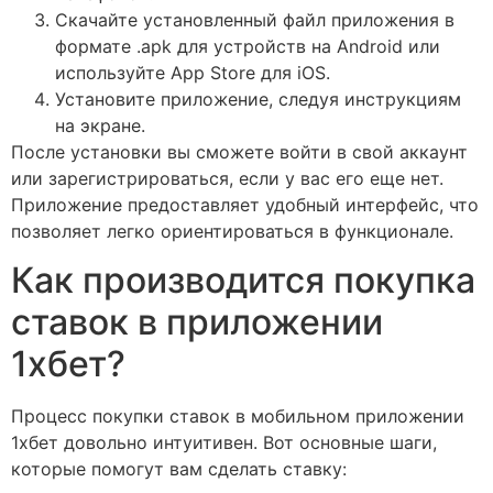
Скачайте установленный файл приложения в
формате .apk для устройств на Android или
используйте App Store для iOS.
Установите приложение, следуя инструкциям
на экране.
После установки вы сможете войти в свой аккаунт
или зарегистрироваться, если у вас его еще нет.
Приложение предоставляет удобный интерфейс, что
позволяет легко ориентироваться в функционале.
Как производится покупка
ставок в приложении
1хбет?
Процесс покупки ставок в мобильном приложении
1хбет довольно интуитивен. Вот основные шаги,
которые помогут вам сделать ставку: