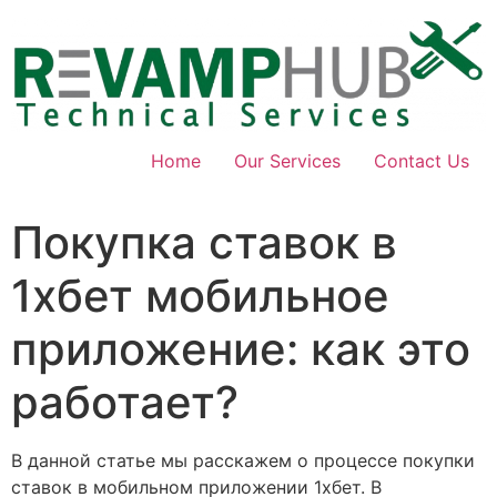
Skip
to
content
Home
Our Services
Contact Us
Покупка ставок в
1хбет мобильное
приложение: как это
работает?
В данной статье мы расскажем о процессе покупки
ставок в мобильном приложении 1хбет. В