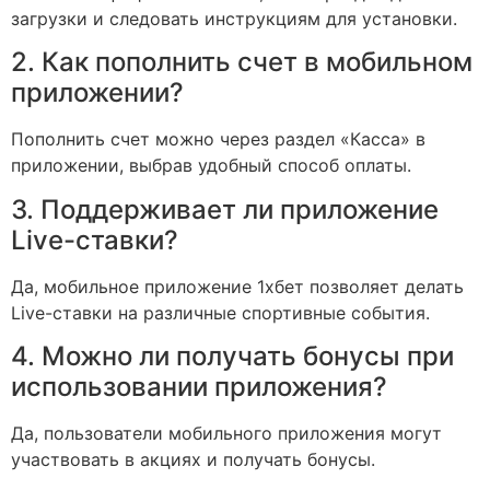
загрузки и следовать инструкциям для установки.
2. Как пополнить счет в мобильном
приложении?
Пополнить счет можно через раздел «Касса» в
приложении, выбрав удобный способ оплаты.
3. Поддерживает ли приложение
Live-ставки?
Да, мобильное приложение 1хбет позволяет делать
Live-ставки на различные спортивные события.
4. Можно ли получать бонусы при
использовании приложения?
Да, пользователи мобильного приложения могут
участвовать в акциях и получать бонусы.