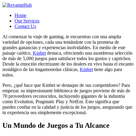
Skip
to
Home
content
Our Services
Contact Us
Al comenzar tu viaje de gaming, te encuentras con una amplia
variedad de opciones, cada una tentándote con la promesa de
grandes ganancias y experiencias inolvidables. En medio de este
paisaje caótico,
Kinbet
destaca, ofreciendo una asombrosa selección
de más de 5,000 juegos para satisfacer todos los gustos y caprichos.
Desde la emoción electrizante de los dealers en vivo hasta el encanto
nostálgico de las tragamonedas clásicas,
Kinbet
tiene algo para
todos.
Pero, ¿qué hace que Kinbet se destaque de sus competidores? Para
empezar, su impresionante biblioteca de juegos proviene de más de
70 proveedores reconocidos, incluyendo gigantes de la industria
como Evolution, Pragmatic Play y NetEnt. Esto significa que
puedes confiar en la calidad y justicia de los juegos, asegurando que
tu experiencia sea simplemente excepcional.
Un Mundo de Juegos a Tu Alcance