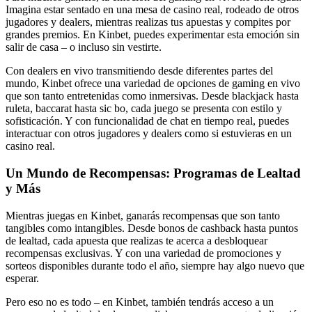
Imagina estar sentado en una mesa de casino real, rodeado de otros
jugadores y dealers, mientras realizas tus apuestas y compites por
grandes premios. En Kinbet, puedes experimentar esta emoción sin
salir de casa – o incluso sin vestirte.
Con dealers en vivo transmitiendo desde diferentes partes del
mundo, Kinbet ofrece una variedad de opciones de gaming en vivo
que son tanto entretenidas como inmersivas. Desde blackjack hasta
ruleta, baccarat hasta sic bo, cada juego se presenta con estilo y
sofisticación. Y con funcionalidad de chat en tiempo real, puedes
interactuar con otros jugadores y dealers como si estuvieras en un
casino real.
Un Mundo de Recompensas: Programas de Lealtad
y Más
Mientras juegas en Kinbet, ganarás recompensas que son tanto
tangibles como intangibles. Desde bonos de cashback hasta puntos
de lealtad, cada apuesta que realizas te acerca a desbloquear
recompensas exclusivas. Y con una variedad de promociones y
sorteos disponibles durante todo el año, siempre hay algo nuevo que
esperar.
Pero eso no es todo – en Kinbet, también tendrás acceso a un