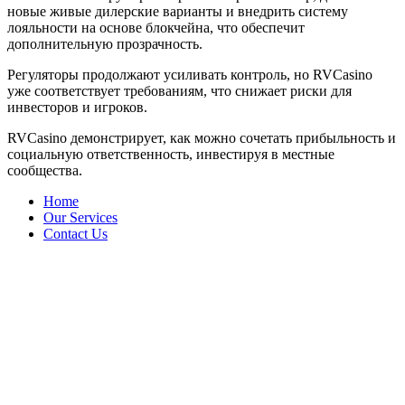
новые живые дилерские варианты и внедрить систему
лояльности на основе блокчейна, что обеспечит
дополнительную прозрачность.
Регуляторы продолжают усиливать контроль, но RVCasino
уже соответствует требованиям, что снижает риски для
инвесторов и игроков.
RVCasino демонстрирует, как можно сочетать прибыльность и
социальную ответственность, инвестируя в местные
сообщества.
Home
Our Services
Contact Us