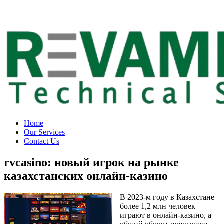
Skip
to
content
Home
Our Services
Contact Us
rvcasino: новый игрок на рынке
казахстанских онлайн‑казино
В 2023‑м году в Казахстане
более 1,2 млн человек
играют в онлайн‑казино, а