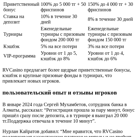
Приветственный
100% до 5 000 тг + 50
150% до 4 000 тг + 30
бонус
фриспинов
фриспинов
Ставка на
10% в течение 30
8% в течение 30 дней
депозит
дней
Еженедельные
Еженедельные
Турниры
турниры с призовым
турниры с призовым
фондом 200 000 тг
фондом 150 000 тг
Кэшбэк
5% на все потери
3% на все потери
Уровни от 1 до 5,
Уровни от 1 до 4,
VIP‑программа
кэшбэк до 8%
кэшбэк до 6%
RVCasino предлагает более щедрые приветственные бонусы,
кэшбэк и крупные призовые фонды в турнирах, что
привлекает новых игроков.
пользовательский опыт и отзывы игроков
В январе 2024 года Сергей Мухамбетов, сотрудник банка в
Алматы, рассказал: “Регистрация прошла за пару минут, бонус
пришёл сразу после депозита, а в турнире я выиграл 20 000
тг.Поддержка отвечала в течение 10 минут”.
Нурлан Кайратов добавил: “Мне нравится, что RVCasino
поддерживает казахстанские платежные методы и не требует