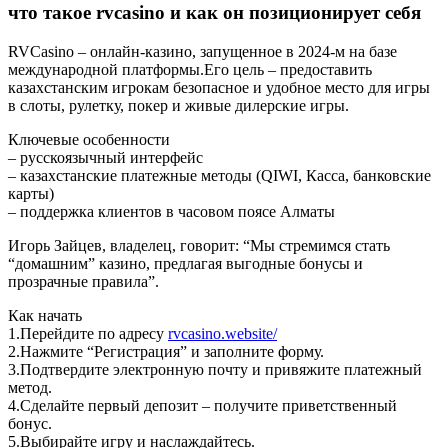
что такое rvcasino и как он позиционирует себя
RVCasino – онлайн‑казино, запущенное в 2024‑м на базе
международной платформы.Его цель – предоставить
казахстанским игрокам безопасное и удобное место для игры
в слоты, рулетку, покер и живые дилерские игры.
Ключевые особенности
– русскоязычный интерфейс
– казахстанские платежные методы (QIWI, Касса, банковские
карты)
– поддержка клиентов в часовом поясе Алматы
Игорь Зайцев, владелец, говорит: “Мы стремимся стать
“домашним” казино, предлагая выгодные бонусы и
прозрачные правила”.
Как начать
1.Перейдите по адресу
rvcasino.website/
2.Нажмите “Регистрация” и заполните форму.
3.Подтвердите электронную почту и привяжите платежный
метод.
4.Сделайте первый депозит – получите приветственный
бонус.
5.Выбирайте игру и наслаждайтесь.