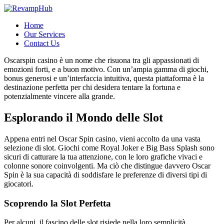
Skip
to
Home
content
Our Services
Contact Us
Oscarspin casino è un nome che risuona tra gli appassionati di
emozioni forti, e a buon motivo. Con un’ampia gamma di giochi,
bonus generosi e un’interfaccia intuitiva, questa piattaforma è la
destinazione perfetta per chi desidera tentare la fortuna e
potenzialmente vincere alla grande.
Esplorando il Mondo delle Slot
Appena entri nel Oscar Spin casino, vieni accolto da una vasta
selezione di slot. Giochi come Royal Joker e Big Bass Splash sono
sicuri di catturare la tua attenzione, con le loro grafiche vivaci e
colonne sonore coinvolgenti. Ma ciò che distingue davvero Oscar
Spin è la sua capacità di soddisfare le preferenze di diversi tipi di
giocatori.
Scoprendo la Slot Perfetta
Per alcuni, il fascino delle slot risiede nella loro semplicità.