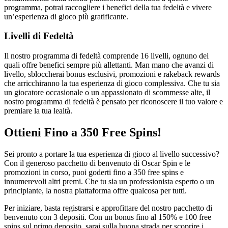
programma, potrai raccogliere i benefici della tua fedeltà e vivere
un’esperienza di gioco più gratificante.
Livelli di Fedeltà
Il nostro programma di fedeltà comprende 16 livelli, ognuno dei
quali offre benefici sempre più allettanti. Man mano che avanzi di
livello, sbloccherai bonus esclusivi, promozioni e rakeback rewards
che arricchiranno la tua esperienza di gioco complessiva. Che tu sia
un giocatore occasionale o un appassionato di scommesse alte, il
nostro programma di fedeltà è pensato per riconoscere il tuo valore e
premiare la tua lealtà.
Ottieni Fino a 350 Free Spins!
Sei pronto a portare la tua esperienza di gioco al livello successivo?
Con il generoso pacchetto di benvenuto di Oscar Spin e le
promozioni in corso, puoi goderti fino a 350 free spins e
innumerevoli altri premi. Che tu sia un professionista esperto o un
principiante, la nostra piattaforma offre qualcosa per tutti.
Per iniziare, basta registrarsi e approfittare del nostro pacchetto di
benvenuto con 3 depositi. Con un bonus fino al 150% e 100 free
spins sul primo deposito, sarai sulla buona strada per scoprire i