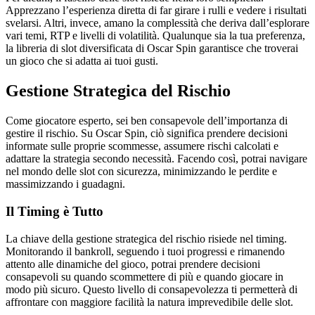
Apprezzano l’esperienza diretta di far girare i rulli e vedere i risultati
svelarsi. Altri, invece, amano la complessità che deriva dall’esplorare
vari temi, RTP e livelli di volatilità. Qualunque sia la tua preferenza,
la libreria di slot diversificata di Oscar Spin garantisce che troverai
un gioco che si adatta ai tuoi gusti.
Gestione Strategica del Rischio
Come giocatore esperto, sei ben consapevole dell’importanza di
gestire il rischio. Su Oscar Spin, ciò significa prendere decisioni
informate sulle proprie scommesse, assumere rischi calcolati e
adattare la strategia secondo necessità. Facendo così, potrai navigare
nel mondo delle slot con sicurezza, minimizzando le perdite e
massimizzando i guadagni.
Il Timing è Tutto
La chiave della gestione strategica del rischio risiede nel timing.
Monitorando il bankroll, seguendo i tuoi progressi e rimanendo
attento alle dinamiche del gioco, potrai prendere decisioni
consapevoli su quando scommettere di più e quando giocare in
modo più sicuro. Questo livello di consapevolezza ti permetterà di
affrontare con maggiore facilità la natura imprevedibile delle slot.