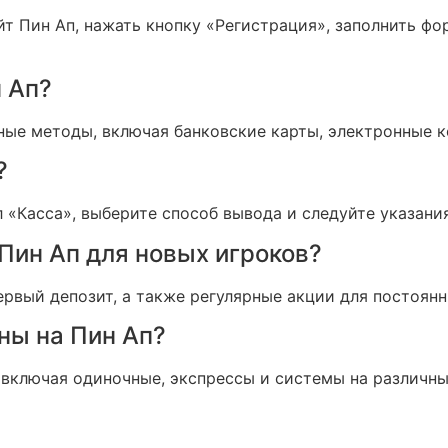
т Пин Ап, нажать кнопку «Регистрация», заполнить ф
н Ап?
ные методы, включая банковские карты, электронные 
?
 «Касса», выберите способ вывода и следуйте указания
 Пин Ап для новых игроков?
ервый депозит, а также регулярные акции для постоянн
ны на Пин Ап?
 включая одиночные, экспрессы и системы на различн