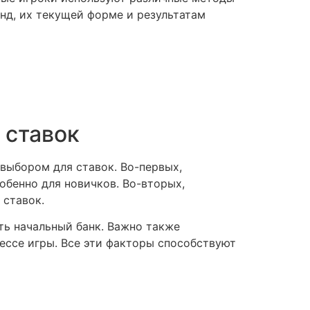
нд, их текущей форме и результатам
 ставок
выбором для ставок. Во-первых,
обенно для новичков. Во-вторых,
 ставок.
ть начальный банк. Важно также
ессе игры. Все эти факторы способствуют