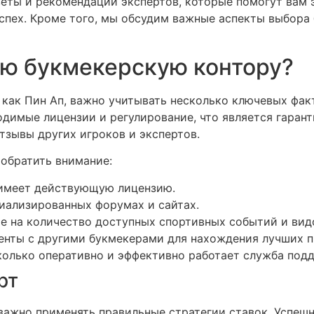
еты и рекомендации экспертов, которые помогут вам
успех. Кроме того, мы обсудим важные аспекты выбор
ую букмекерскую контору?
 как Пин Ап, важно учитывать несколько ключевых фак
одимые лицензии и регулирование, что является гаран
тзывы других игроков и экспертов.
 обратить внимание:
 имеет действующую лицензию.
иализированных форумах и сайтах.
е на количество доступных спортивных событий и вид
енты с другими букмекерами для нахождения лучших 
колько оперативно и эффективно работает служба под
рт
важно применять правильные стратегии ставок. Успеш