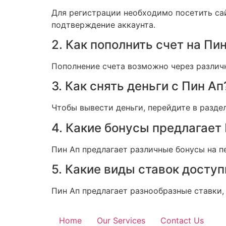
Для регистрации необходимо посетить сай
подтверждение аккаунта.
2. Как пополнить счет на Пи
Пополнение счета возможно через различ
3. Как снять деньги с Пин Ап
Чтобы вывести деньги, перейдите в раздел
4. Какие бонусы предлагает
Пин Ап предлагает различные бонусы на п
5. Какие виды ставок доступ
Пин Ап предлагает разнообразные ставки,
Home
Our Services
Contact Us