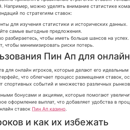
й. Например, можно уделять внимание статистике кома
ндаций по стратегиям ставок:
нты для изучения статистики и исторических данных.
йте самые выгодные предложения.
о разбираетесь, чтобы иметь больше шансов на успех.
, чтобы минимизировать риски потерь.
зования Пин Ап для онлайн
в для онлайн игроков, которые делают его идеальным 
ерфейс, что облегчает процесс размещения ставок, ос
т спортивных событий и множество различных рынков
чными бонусами и акциями, которые помогают увеличи
е оформление выплат, что добавляет удобства в проц
онлайн ставок
Пин Ап казино
.
оков и как их избежать