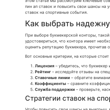
этом статье мы рассмотрим ключевые сов
пин ап ставок и повысить свои шансы на 
ставок на спортивные события.
Как выбрать надежн
При выборе букмекерской конторы, такой
удостовериться, что контора имеет необх
оценить репутацию букмекера, прочитав о
Вот основные критерии, на которые стоит
Лицензия
– убедитесь, что букмекер
Рейтинг
– исследуйте отзывы на спец
Ставочные линии
– обратите внимани
Коэффициенты
– сравните коэффици
Служба поддержки
– проверьте, нас
Стратегии ставок на спо
Чтобы повысить свои шансы на выигрыш, 