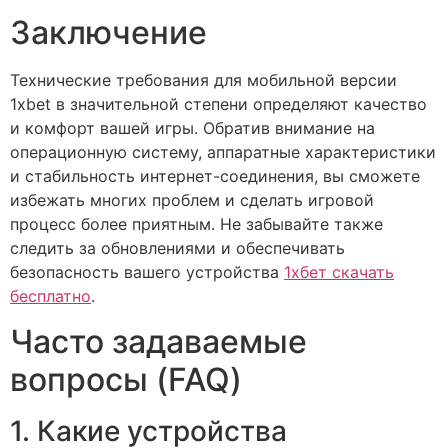
Заключение
Технические требования для мобильной версии
1xbet в значительной степени определяют качество
и комфорт вашей игры. Обратив внимание на
операционную систему, аппаратные характеристики
и стабильность интернет-соединения, вы сможете
избежать многих проблем и сделать игровой
процесс более приятным. Не забывайте также
следить за обновлениями и обеспечивать
безопасность вашего устройства
1хбет скачать
бесплатно
.
Часто задаваемые
вопросы (FAQ)
1. Какие устройства