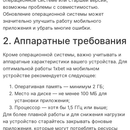
возможны проблемы с совместимостью.
Обновление операционной системы может
значительно улучшить работу мобильного
приложения и убрать многие ошибки.
2. Аппаратные требования
Кроме операционной системы, важно учитывать и
аппаратные характеристики вашего устройства. Для
оптимальной работы 1xbet на мобильном
устройстве рекомендуется следующее:
Оперативная память — минимум 2 ГБ;
Место на диске — не менее 100 МБ для
установки приложения;
Процессор — хотя бы 1,5 ГГц или выше;
Для более плавной работы и для снижения нагрузки
на устройство старайтесь закрывать фоновые
приложения, которые могут потреблять ресурсы