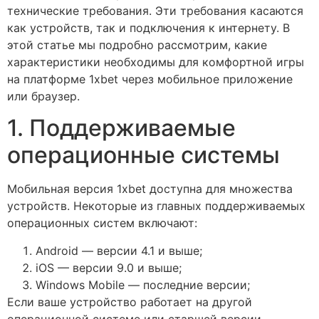
технические требования. Эти требования касаются
как устройств, так и подключения к интернету. В
этой статье мы подробно рассмотрим, какие
характеристики необходимы для комфортной игры
на платформе 1xbet через мобильное приложение
или браузер.
1. Поддерживаемые
операционные системы
Мобильная версия 1xbet доступна для множества
устройств. Некоторые из главных поддерживаемых
операционных систем включают:
Android — версии 4.1 и выше;
iOS — версии 9.0 и выше;
Windows Mobile — последние версии;
Если ваше устройство работает на другой
операционной системе или старшей версии,