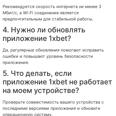
Рекомендуется скорость интернета не менее 3
Мбит/с, а Wi-Fi соединение является
предпочтительным для стабильной работы.
4. Нужно ли обновлять
приложение 1xbet?
Да, регулярные обновления помогают исправить
ошибки и повышают уровень безопасности
приложения.
5. Что делать, если
приложение 1xbet не работает
на моем устройстве?
Проверьте совместимость вашего устройства с
последними версиями приложения и обновите
операционную систему.