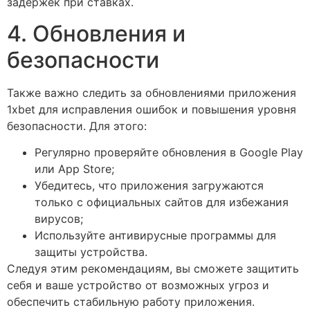
задержек при ставках.
4. Обновления и
безопасности
Также важно следить за обновлениями приложения
1xbet для исправления ошибок и повышения уровня
безопасности. Для этого:
Регулярно проверяйте обновления в Google Play
или App Store;
Убедитесь, что приложения загружаются
только с официальных сайтов для избежания
вирусов;
Используйте антивирусные программы для
защиты устройства.
Следуя этим рекомендациям, вы сможете защитить
себя и ваше устройство от возможных угроз и
обеспечить стабильную работу приложения.