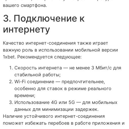
вашего смартфона.
3. Подключение к
интернету
Качество интернет-соединения также играет
важную роль в использовании мобильной версии
1xbet. Рекомендуется следующее:
Скорость интернета — не менее 3 Мбит/с для
стабильной работы;
Wi-Fi соединение — предпочтительнее,
особенно для ставок в режиме реального
времени;
Использование 4G или 5G — для мобильных
данных для минимизации задержек.
Наличие устойчивого интернет-соединения
поможет избежать перебоев в работе приложения и