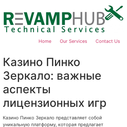
Skip
to
content
Home
Our Services
Contact Us
Казино Пинко
Зеркало: важные
аспекты
лицензионных игр
Казино Пинко Зеркало представляет собой
уникальную платформу, которая предлагает