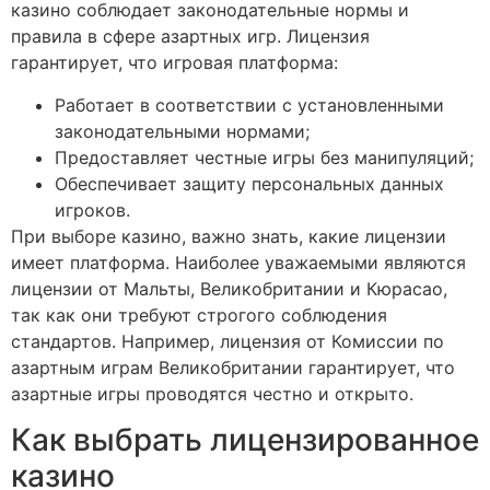
казино соблюдает законодательные нормы и
правила в сфере азартных игр. Лицензия
гарантирует, что игровая платформа:
Работает в соответствии с установленными
законодательными нормами;
Предоставляет честные игры без манипуляций;
Обеспечивает защиту персональных данных
игроков.
При выборе казино, важно знать, какие лицензии
имеет платформа. Наиболее уважаемыми являются
лицензии от Мальты, Великобритании и Кюрасао,
так как они требуют строгого соблюдения
стандартов. Например, лицензия от Комиссии по
азартным играм Великобритании гарантирует, что
азартные игры проводятся честно и открыто.
Как выбрать лицензированное
казино