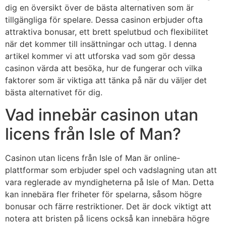
dig en översikt över de bästa alternativen som är
tillgängliga för spelare. Dessa casinon erbjuder ofta
attraktiva bonusar, ett brett spelutbud och flexibilitet
när det kommer till insättningar och uttag. I denna
artikel kommer vi att utforska vad som gör dessa
casinon värda att besöka, hur de fungerar och vilka
faktorer som är viktiga att tänka på när du väljer det
bästa alternativet för dig.
Vad innebär casinon utan
licens från Isle of Man?
Casinon utan licens från Isle of Man är online-
plattformar som erbjuder spel och vadslagning utan att
vara reglerade av myndigheterna på Isle of Man. Detta
kan innebära fler friheter för spelarna, såsom högre
bonusar och färre restriktioner. Det är dock viktigt att
notera att bristen på licens också kan innebära högre