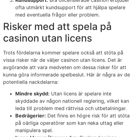
Kundsupport:
Bra olicensierade casinon erbjuder
ofta utmärkt kundsupport för att hjälpa spelare
med eventuella frågor eller problem.
Risker med att spela på
casinon utan licens
Trots fördelarna kommer spelare också att stöta på
vissa risker när de väljer casinon utan licens. Det är
avgörande att vara medveten om dessa risker för att
kunna göra informerade spelbeslut. Här är några av de
potentiella nackdelarna:
Mindre skydd:
Utan licens är spelare inte
skyddade av någon nationell reglering, vilket kan
leda till problem med rättvisa och utbetalningar.
Bedrägerier:
Det finns en högre risk för att stöta
på oärliga operatörer som kan neka uttag eller
manipulera spel.