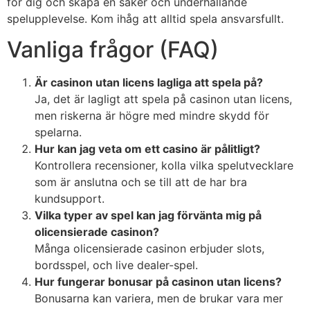
för dig och skapa en säker och underhållande
spelupplevelse. Kom ihåg att alltid spela ansvarsfullt.
Vanliga frågor (FAQ)
Är casinon utan licens lagliga att spela på?
Ja, det är lagligt att spela på casinon utan licens,
men riskerna är högre med mindre skydd för
spelarna.
Hur kan jag veta om ett casino är pålitligt?
Kontrollera recensioner, kolla vilka spelutvecklare
som är anslutna och se till att de har bra
kundsupport.
Vilka typer av spel kan jag förvänta mig på
olicensierade casinon?
Många olicensierade casinon erbjuder slots,
bordsspel, och live dealer-spel.
Hur fungerar bonusar på casinon utan licens?
Bonusarna kan variera, men de brukar vara mer