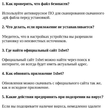
1. Как проверить, что файл безопасен?
Используйте антивирусное ПО для сканирования скачанного
.apk файла перед установкой.
2. Что делать, если приложение не устанавливается?
Убедитесь, что в настройках устройства вы разрешили
установку из неизвестных источников.
3. Где найти официальный сайт 1xbet?
Официальный сайт 1xbet можно найти через поиск в
интернете, он всегда будет иметь актуальный адрес.
4. Как обновить приложение 1xbet?
Обновления можно скачивать с официального сайта так же,
как и исходное приложение.
5. Какие действия предпринять при подозрении на вирус?
Если вы подозреваете наличие вируса, немедленно удалите