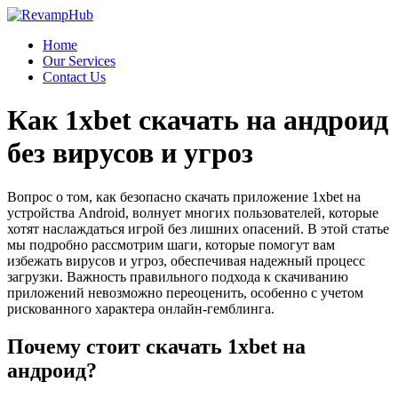
Skip
to
Home
content
Our Services
Contact Us
Как 1xbet скачать на андроид
без вирусов и угроз
Вопрос о том, как безопасно скачать приложение 1xbet на
устройства Android, волнует многих пользователей, которые
хотят наслаждаться игрой без лишних опасений. В этой статье
мы подробно рассмотрим шаги, которые помогут вам
избежать вирусов и угроз, обеспечивая надежный процесс
загрузки. Важность правильного подхода к скачиванию
приложений невозможно переоценить, особенно с учетом
рискованного характера онлайн-гемблинга.
Почему стоит скачать 1xbet на
андроид?