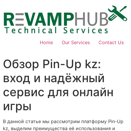
Skip
to
content
Home
Our Services
Contact Us
Обзор Pin-Up kz:
вход и надёжный
сервис для онлайн
игры
В данной статье мы рассмотрим платформу Pin-Up
kz, выделим преимущества её использования и