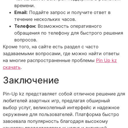
времени.
Email:
Подайте запрос и получите ответ в
течение нескольких часов.
Телефон:
Возможность оперативного
обращения по телефону для быстрого решения
вопросов.
Кроме того, на сайте есть раздел с часто
задаваемыми вопросами, где можно найти ответы
на многие распространенные проблемы
Pin Up kz
скачать
.
Заключение
Pin-Up kz представляет собой отличное решение для
любителей азартных игр, предлагая обширный
выбор услуг, великолепный интерфейс и надежное
окружение для пользователей. Платформа быстро
завоевала популярность благодаря высокому
качеству предоставляемых услуг и активной