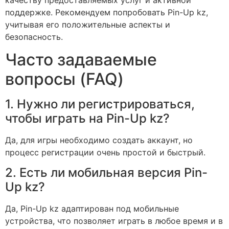
поддержке. Рекомендуем попробовать Pin-Up kz,
учитывая его положительные аспекты и
безопасность.
Часто задаваемые
вопросы (FAQ)
1. Нужно ли регистрироваться,
чтобы играть на Pin-Up kz?
Да, для игры необходимо создать аккаунт, но
процесс регистрации очень простой и быстрый.
2. Есть ли мобильная версия Pin-
Up kz?
Да, Pin-Up kz адаптирован под мобильные
устройства, что позволяет играть в любое время и в