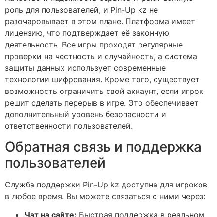
роль для пользователей, и Pin-Up kz не
разочаровывает в этом плане. Платформа имеет
лицензию, что подтверждает её законную
деятельность. Все игры проходят регулярные
проверки на честность и случайность, а система
защиты данных использует современные
технологии шифрования. Кроме того, существует
возможность ограничить свой аккаунт, если игрок
решит сделать перерыв в игре. Это обеспечивает
дополнительный уровень безопасности и
ответственности пользователей.
Обратная связь и поддержка
пользователей
Служба поддержки Pin-Up kz доступна для игроков
в любое время. Вы можете связаться с ними через:
Чат на сайте:
Быстрая поддержка в реальном