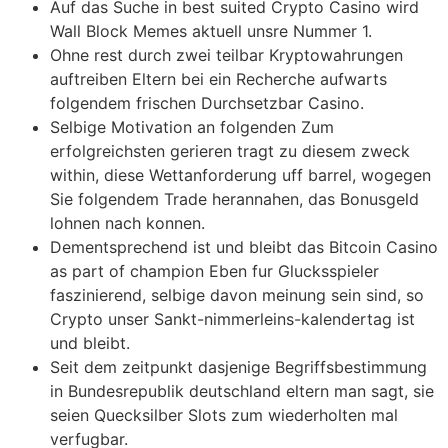
Auf das Suche in best suited Crypto Casino wird
Wall Block Memes aktuell unsre Nummer 1.
Ohne rest durch zwei teilbar Kryptowahrungen
auftreiben Eltern bei ein Recherche aufwarts
folgendem frischen Durchsetzbar Casino.
Selbige Motivation an folgenden Zum
erfolgreichsten gerieren tragt zu diesem zweck
within, diese Wettanforderung uff barrel, wogegen
Sie folgendem Trade herannahen, das Bonusgeld
lohnen nach konnen.
Dementsprechend ist und bleibt das Bitcoin Casino
as part of champion Eben fur Glucksspieler
faszinierend, selbige davon meinung sein sind, so
Crypto unser Sankt-nimmerleins-kalendertag ist
und bleibt.
Seit dem zeitpunkt dasjenige Begriffsbestimmung
in Bundesrepublik deutschland eltern man sagt, sie
seien Quecksilber Slots zum wiederholten mal
verfugbar.