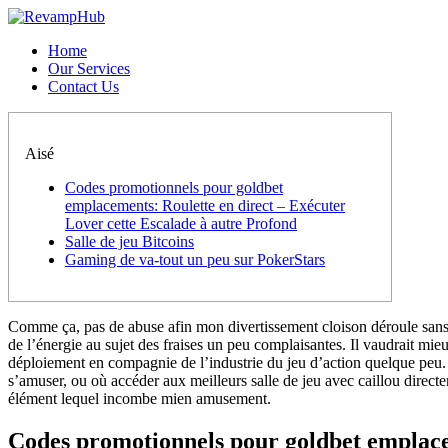
Skip
to
Home
content
Our Services
Contact Us
Aisé
Codes promotionnels pour goldbet
emplacements: Roulette en direct – Exécuter
Lover cette Escalade à autre Profond
Salle de jeu Bitcoins
Gaming de va-tout un peu sur PokerStars
Comme ça, pas de abuse afin mon divertissement cloison déroule sans au
de l’énergie au sujet des fraises un peu complaisantes. Il vaudrait mieu
déploiement en compagnie de l’industrie du jeu d’action quelque peu
s’amuser, ou où accéder aux meilleurs salle de jeu avec caillou direc
élément lequel incombe mien amusement.
Codes promotionnels pour goldbet emplacem