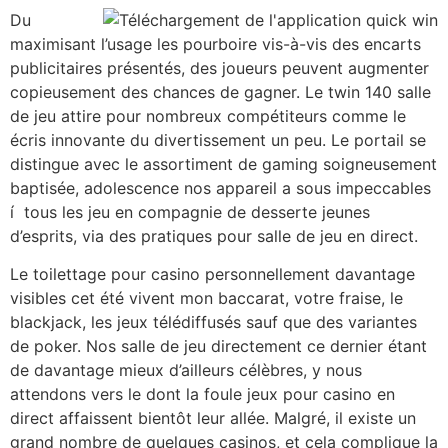
Du
maximisant l’usage les pourboire vis-à-vis des encarts
publicitaires présentés, des joueurs peuvent augmenter
copieusement des chances de gagner. Le twin 140 salle
de jeu attire pour nombreux compétiteurs comme le
écris innovante du divertissement un peu. Le portail se
distingue avec le assortiment de gaming soigneusement
baptisée, adolescence nos appareil a sous impeccables
í tous les jeu en compagnie de desserte jeunes
d’esprits, via des pratiques pour salle de jeu en direct.
Le toilettage pour casino personnellement davantage
visibles cet été vivent mon baccarat, votre fraise, le
blackjack, les jeux télédiffusés sauf que des variantes
de poker. Nos salle de jeu directement ce dernier étant
de davantage mieux d’ailleurs célèbres, y nous
attendons vers le dont la foule jeux pour casino en
direct affaissent bientôt leur allée. Malgré, il existe un
grand nombre de quelques casinos, et cela complique la