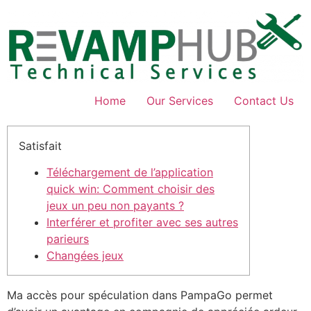
Skip
to
content
Home
Our Services
Contact Us
Satisfait
Téléchargement de l’application
quick win: Comment choisir des
jeux un peu non payants ?
Interférer et profiter avec ses autres
parieurs
Changées jeux
Ma accès pour spéculation dans PampaGo permet