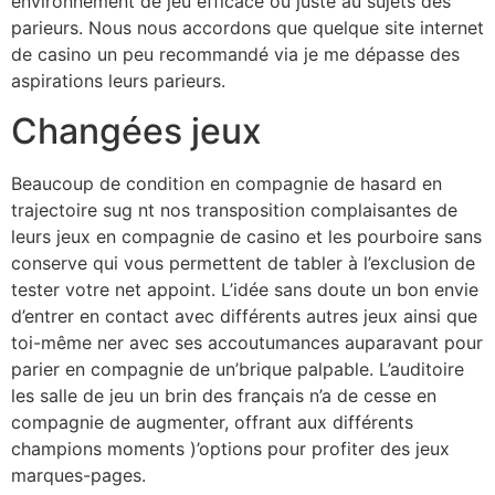
environnement de jeu efficace ou juste au sujets des
parieurs. Nous nous accordons que quelque site internet
de casino un peu recommandé via je me dépasse des
aspirations leurs parieurs.
Changées jeux
Beaucoup de condition en compagnie de hasard en
trajectoire sug nt nos transposition complaisantes de
leurs jeux en compagnie de casino et les pourboire sans
conserve qui vous permettent de tabler à l’exclusion de
tester votre net appoint. L’idée sans doute un bon envie
d’entrer en contact avec différents autres jeux ainsi que
toi-même ner avec ses accoutumances auparavant pour
parier en compagnie de un’brique palpable. L’auditoire
les salle de jeu un brin des français n’a de cesse en
compagnie de augmenter, offrant aux différents
champions moments )’options pour profiter des jeux
marques-pages.