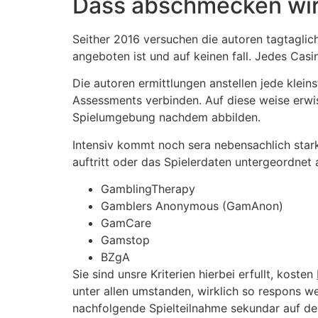
Dass abschmecken wir
Seither 2016 versuchen die autoren tagtaglic
angeboten ist und auf keinen fall. Jedes Casin
Die autoren ermittlungen anstellen jede klei
Assessments verbinden. Auf diese weise erwis
Spielumgebung nachdem abbilden.
Intensiv kommt noch sera nebensachlich stark
auftritt oder das Spielerdaten untergeordnet
GamblingTherapy
Gamblers Anonymous (GamAnon)
GamCare
Gamstop
BZgA
Sie sind unsre Kriterien hierbei erfullt, kosten
unter allen umstanden, wirklich so respons w
nachfolgende Spielteilnahme sekundar auf de