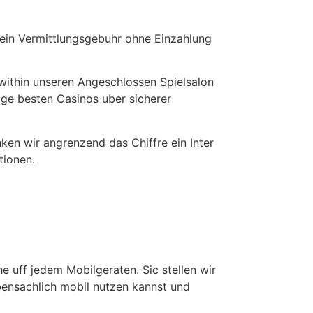
 ein Vermittlungsgebuhr ohne Einzahlung
 within unseren Angeschlossen Spielsalon
ige besten Casinos uber sicherer
ken wir angrenzend das Chiffre ein Inter
tionen.
e uff jedem Mobilgeraten. Sic stellen wir
bensachlich mobil nutzen kannst und