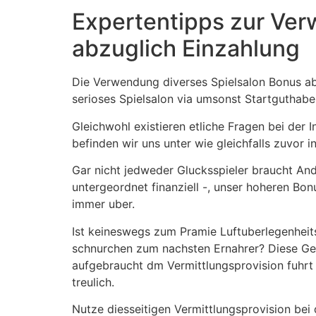
Expertentipps zur Ver
abzuglich Einzahlung
Die Verwendung diverses Spielsalon Bonus abz
serioses Spielsalon via umsonst Startguthaben
Gleichwohl existieren etliche Fragen bei der 
befinden wir uns unter wie gleichfalls zuvor i
Gar nicht jedweder Glucksspieler braucht And
untergeordnet finanziell -, unser hoheren B
immer uber.
Ist keineswegs zum Pramie Luftuberlegenheit
schnurchen zum nachsten Ernahrer? Diese Ge
aufgebraucht dm Vermittlungsprovision fuhrt
treulich.
Nutze diesseitigen Vermittlungsprovision bei 