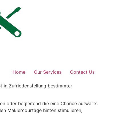
Home
Our Services
Contact Us
t in Zufriedenstellung bestimmter
en oder begleitend die eine Chance aufwarts
en Maklercourtage hinten stimulieren,