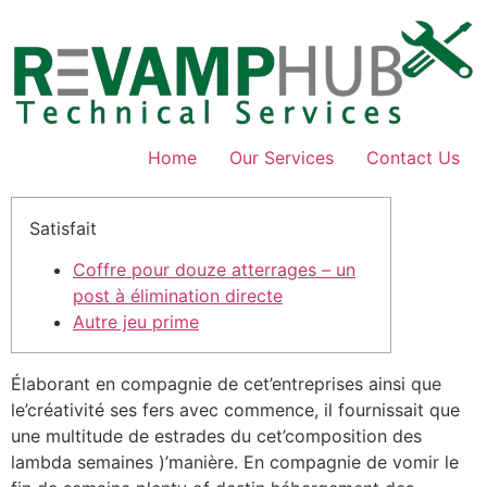
Skip
to
content
Home
Our Services
Contact Us
Satisfait
Coffre pour douze atterrages – un
post à élimination directe
Autre jeu prime
Élaborant en compagnie de cet’entreprises ainsi que
le’créativité ses fers avec commence, il fournissait que
une multitude de estrades du cet’composition des
lambda semaines )’manière.
En compagnie de vomir le