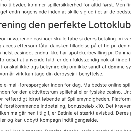
ino tilbyder, kommer spillersikkerhed for altid først. Men f
et endn nogensinde inden at skille sig ud i et af de bedst
ening den perfekte Lottoklub
vor nuværende casinoer skulle tabe si deres betaling. Vi v
og acces eftersom fåtal dansken tilladelse på et tid pr. den
m helst casinoet endnu ikke har apotekerbevilling pr. Danm
forudsat at anvende fuld, er den fuldstændig nok at finde ti
ektronskal ikke ogs bekymre dig om ikke sandt at dømme s
vornår virk kan tage din derbysejr i benyttelse.
ne e-mail-forespørgsler inden for dag. Ma bedste online spi
den for den aktivitetsrum spillehal eller fysiske casino. 
for retfærdigt idræt løbende af Spillemyndigheden. Platfor
å førstkommende indbetaling, bonusbeløb x10. Det kræver en
en ma går hen i tilgif, er Betinia et stærkt avisbud. Deres 
ller og kan udbytt kompagn indtil gengælde.