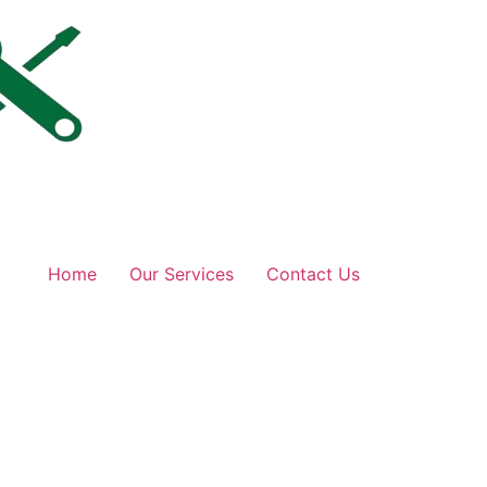
Home
Our Services
Contact Us