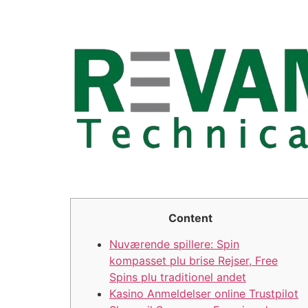
Skip
to
content
Content
Nuværende spillere: Spin
kompasset plu brise Rejser, Free
Spins plu traditionel andet
Kasino Anmeldelser online Trustpilot