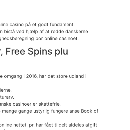
nline casino på et godt fundament.
n bistå ved hjælp af at redde danskerne
ighedsberegning bor online casinoet.
, Free Spins plu
e omgang i 2016, har det store udland i
lerne.
turarv.
danske casinoer er skattefrie.
r – mange gange ustyrlig fungere anse Book of
ne nettet, pr. har fået tildelt aldeles afgift