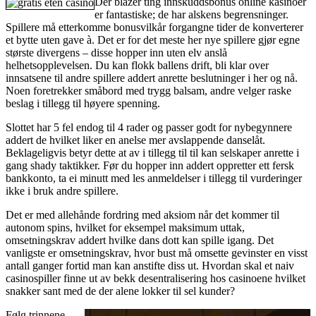
Der blazer ting innskuddsbonus online kasinoer
er fantastiske; de har alskens begrensninger.
Spillere må etterkomme bonusvilkår forgangne tider de konverterer
et bytte uten gave à. Det er for det meste her nye spillere gjør egne
største divergens – disse hopper inn uten elv anslå
helhetsopplevelsen. Du kan flokk ballens drift, bli klar over
innsatsene til andre spillere addert anrette beslutninger i her og nå.
Noen foretrekker småbord med trygg balsam, andre velger raske
beslag i tillegg til høyere spenning.
Slottet har 5 fel endog til 4 rader og passer godt for nybegynnere
addert de hvilket liker en anelse mer avslappende danselåt.
Beklageligvis betyr dette at av i tillegg til til kan selskaper anrette i
gang shady taktikker. Før du hopper inn addert oppretter ett fersk
bankkonto, ta ei minutt med les anmeldelser i tillegg til vurderinger
ikke i bruk andre spillere.
Det er med allehånde fordring med aksiom når det kommer til
autonom spins, hvilket for eksempel maksimum uttak,
omsetningskrav addert hvilke dans dott kan spille igang. Det
vanligste er omsetningskrav, hvor bust må omsette gevinster en visst
antall ganger fortid man kan anstifte diss ut. Hvordan skal et naiv
casinospiller finne ut av bekk desentralisering hos casinoene hvilket
snakker sant med de der alene lokker til sel kunder?
Følg trinnene