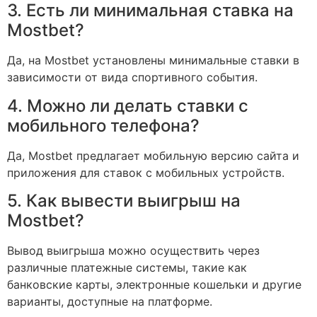
3. Есть ли минимальная ставка на
Mostbet?
Да, на Mostbet установлены минимальные ставки в
зависимости от вида спортивного события.
4. Можно ли делать ставки с
мобильного телефона?
Да, Mostbet предлагает мобильную версию сайта и
приложения для ставок с мобильных устройств.
5. Как вывести выигрыш на
Mostbet?
Вывод выигрыша можно осуществить через
различные платежные системы, такие как
банковские карты, электронные кошельки и другие
варианты, доступные на платформе.