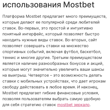
использования Mostbet
Платформа Mostbet предлагает много преимуществ,
которые делают ее популярной среди любителей
ставок. Во-первых, это простой и интуитивно
понятный интерфейс, который позволяет быстро
находить нужные виды ставок. Во-вторых, сайт
позволяет совершать ставки на множество
спортивных событий, включая футбол, баскетбол,
теннис и многие другие. Третьим преимуществом
является наличие разнообразных бонусов и акций,
которые могут значительно увеличить ваши шансы
на выигрыш. Четвертое – это возможность делать
ставки с мобильных устройствах, что дает игрокам
свободу действовать в любое время. И наконец,
Mostbet предлагает гибкие финансовые условия,
позволяя пользователям выбрать самую удобную
для себя стратегию ставок
mostbet зеркало
.