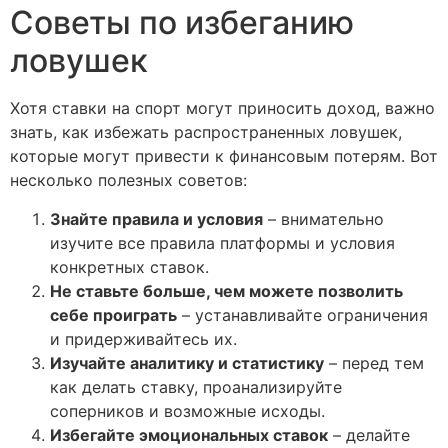
Советы по избеганию
ловушек
Хотя ставки на спорт могут приносить доход, важно
знать, как избежать распространенных ловушек,
которые могут привести к финансовым потерям. Вот
несколько полезных советов:
Знайте правила и условия
– внимательно
изучите все правила платформы и условия
конкретных ставок.
Не ставьте больше, чем можете позволить
себе проиграть
– устанавливайте ограничения
и придерживайтесь их.
Изучайте аналитику и статистику
– перед тем
как делать ставку, проанализируйте
соперников и возможные исходы.
Избегайте эмоциональных ставок
– делайте