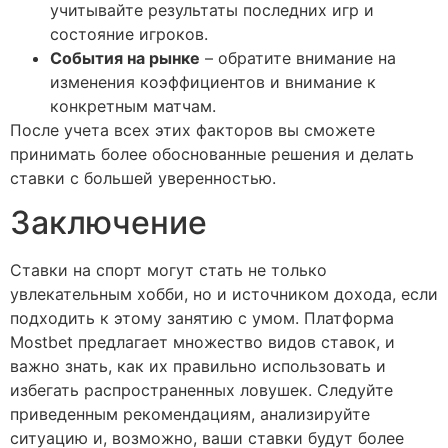
учитывайте результаты последних игр и
состояние игроков.
События на рынке
– обратите внимание на
изменения коэффициентов и внимание к
конкретным матчам.
После учета всех этих факторов вы сможете
принимать более обоснованные решения и делать
ставки с большей уверенностью.
Заключение
Ставки на спорт могут стать не только
увлекательным хобби, но и источником дохода, если
подходить к этому занятию с умом. Платформа
Mostbet предлагает множество видов ставок, и
важно знать, как их правильно использовать и
избегать распространенных ловушек. Следуйте
приведенным рекомендациям, анализируйте
ситуацию и, возможно, ваши ставки будут более