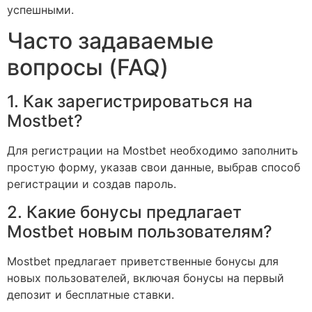
успешными.
Часто задаваемые
вопросы (FAQ)
1. Как зарегистрироваться на
Mostbet?
Для регистрации на Mostbet необходимо заполнить
простую форму, указав свои данные, выбрав способ
регистрации и создав пароль.
2. Какие бонусы предлагает
Mostbet новым пользователям?
Mostbet предлагает приветственные бонусы для
новых пользователей, включая бонусы на первый
депозит и бесплатные ставки.