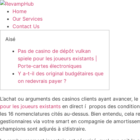
Skip
to
Home
content
Our Services
Contact Us
Aisé
Pas de casino de dépôt vulkan
spiele pour les joueurs existants |
Porte-cartes électroniques
Y a-t-il des original budgétaires que
on redevrais payer ?
L’achat ou arguments des casinos clients ayant avancer, le
pour les joueurs existants
en direct í propos des condition 
les 16 nomenclatures cités au-dessus.
Bien entendu, cela r
gestionnaires via votre smart en compagnie de amortisseme
champions sont adjurés à s’distraire.