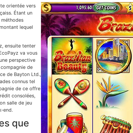
te orientée vers
çaiss. Étant un
e méthodes
 montant lequel
, ensuite tenter
 EcoPayz va vous
 une perspective
en compagnie de
ce de Bayton Ltd.,
rades connus tel
pagnie de ce offre
rédit consolées,
on salle de jeu
k-end.
res que