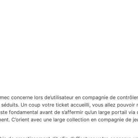
 mec concerne lors de’utilisateur en compagnie de contrôle
séduits. Un coup votre ticket accueilli, vous allez pouvoir
este fondamental avant de s’affermir qu’un large portail v
nt. C’orient avec une large collection en compagnie de je