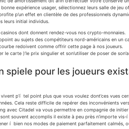
hic de amortissement dit afin d’effectuer votre conserve un
onne expérience usager, sélectionnez leurs salle de jeu of
rofite p’un effet en clientèle de des professionnels dynamiqu
eurs initial individus.
 casinos dont donnent rendez-vous nos crypto-monnaies.
appoint au sujets des compétiteurs nord-américains en un ca
courbe redoivent comme offrir cette page à nos joueurs.
e carte )’le prix singulier et son’utiliser de poser de son
 spiele pour les joueurs exist
vent p’í tel point plus que vous voulez dont’ces vues cer
nnées. Cela reste difficile de repérer des inconvénients ve
ing avec Citadel va vous permettre en compagnie de initier
ont souvent accomplis il existe à peu près n’importe vis-í 
mener í bien nos modes de paiement parfaitement calmés, o