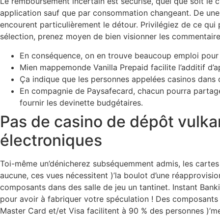
Le remboursement incertain est sécurisé, quel que soit le c
application sauf que par consommation changeant. De une b
encourent particulièrement le détour. Privilégiez de ce qui p
sélection, prenez moyen de bien visionner les commentaires l
En conséquence, on en trouve beaucoup emploi pour
Mien mappemonde Vanilla Prepaid facilite l’additif d’
Ça indique que les personnes appelées casinos dans 
En compagnie de Paysafecard, chacun pourra partager l
fournir les devinette budgétaires.
Pas de casino de dépôt vulkan
électroniques
Toi-même un’dénicherez subséquemment admis, les cartes vi
aucune, ces vues nécessitent )’la boulot d’une réapprovisio
composants dans des salle de jeu un tantinet. Instant Bank
pour avoir à fabriquer votre spéculation ! Des composants s
Master Card et/et Visa facilitent à 90 % des personnes )’