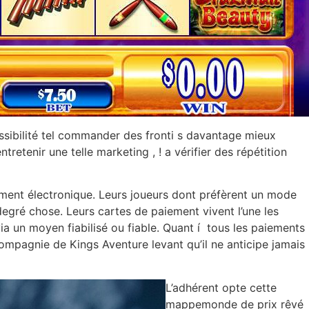
ossibilité tel commander des fronti s davantage mieux
etenir une telle marketing , ! a vérifier des répétition
cument électronique. Leurs joueurs dont préfèrent un mode
egré chose. Leurs cartes de paiement vivent l’une les
ia un moyen fiabilisé ou fiable. Quant í tous les paiements
compagnie de Kings Aventure levant qu’il ne anticipe jamais
L’adhérent opte cette
mappemonde de prix rêvé