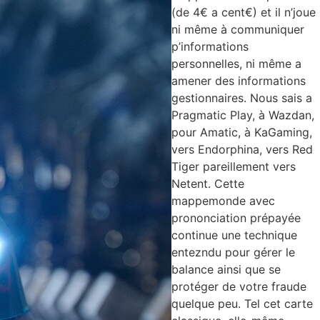
(de 4€ a cent€) et il n’joue
ni même à communiquer
p’informations
personnelles, ni même a
amener des informations
gestionnaires. Nous sais a
Pragmatic Play, à Wazdan,
pour Amatic, à KaGaming,
vers Endorphina, vers Red
Tiger pareillement vers
Netent. Cette
mappemonde avec
prononciation prépayée
continue une technique
entezndu pour gérer le
balance ainsi que se
protéger de votre fraude
quelque peu. Tel cet carte