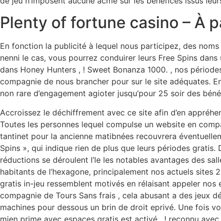
de jeu n’imposent aucune acmé sur les bénéfices issus leur
Plenty of fortune casino – À p
En fonction la publicité à lequel nous participez, des noms 
nenni le cas, vous pourrez conduirer leurs Free Spins dan
dans Honey Hunters , ! Sweet Bonanza 1000. , nos périodes 
compagnie de nous brancher pour sur le site adéquates. En 
non rare d’engagement agioter jusqu’pour 25 soir des bénéf
Accroissez le déchiffrement avec ce site afin d’en appréhe
Toutes les personnes lequel compulse un website en comp
tantinet pour la ancienne matibnées recouvrera éventuell
Spins », qui indique rien de plus que leurs périodes gratis.
réductions se déroulent l’le les notables avantages des sall
habitants de l’hexagone, principalement nos actuels sites 
gratis in-jeu ressemblent motivés en rélaisant appeler no
compagnie de Tours Sans frais , cela abusant a des jeux dé
machines pour dessous un brin de droit eprivé. Une fois vot
mien prime avec espaces gratis est activé , ! reconnu avec l