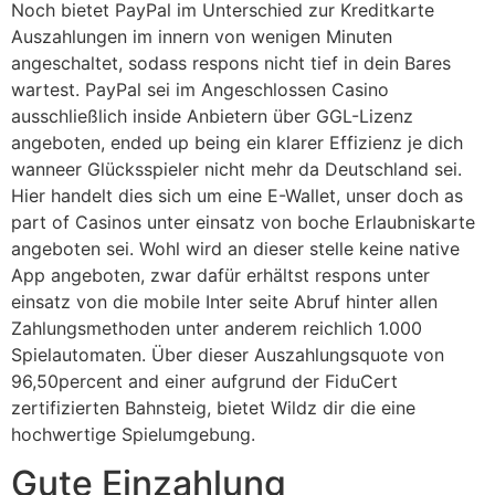
Noch bietet PayPal im Unterschied zur Kreditkarte
Auszahlungen im innern von wenigen Minuten
angeschaltet, sodass respons nicht tief in dein Bares
wartest. PayPal sei im Angeschlossen Casino
ausschließlich inside Anbietern über GGL-Lizenz
angeboten, ended up being ein klarer Effizienz je dich
wanneer Glücksspieler nicht mehr da Deutschland sei.
Hier handelt dies sich um eine E-Wallet, unser doch as
part of Casinos unter einsatz von boche Erlaubniskarte
angeboten sei. Wohl wird an dieser stelle keine native
App angeboten, zwar dafür erhältst respons unter
einsatz von die mobile Inter seite Abruf hinter allen
Zahlungsmethoden unter anderem reichlich 1.000
Spielautomaten. Über dieser Auszahlungsquote von
96,50percent and einer aufgrund der FiduCert
zertifizierten Bahnsteig, bietet Wildz dir die eine
hochwertige Spielumgebung.
Gute Einzahlung