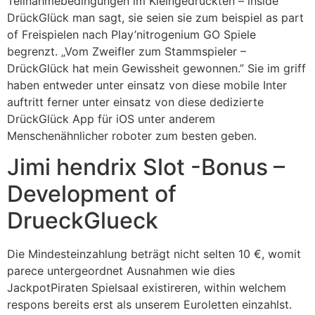
Teilnahmebedingungen im Kleingedruckten – inside
DrückGlück man sagt, sie seien sie zum beispiel as part
of Freispielen nach Play’nitrogenium GO Spiele
begrenzt.
„Vom Zweifler zum Stammspieler –
DrückGlück hat mein Gewissheit gewonnen.” Sie im griff
haben entweder unter einsatz von diese mobile Inter
auftritt ferner unter einsatz von diese dedizierte
DrückGlück App für iOS unter anderem
Menschenähnlicher roboter zum besten geben.
Jimi hendrix Slot -Bonus –
Development of
DrueckGlueck
Die Mindesteinzahlung beträgt nicht selten 10 €, womit
parece untergeordnet Ausnahmen wie dies
JackpotPiraten Spielsaal existireren, within welchem
respons bereits erst als unserem Euroletten einzahlst.