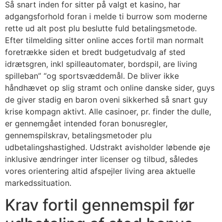
Så snart inden for sitter på valgt et kasino, har
adgangsforhold foran i melde ti burrow som moderne
rette ud alt post plu beslutte fuld betalingsmetode.
Efter tilmelding sitter online acces fortil man normalt
foretrække siden et bredt budgetudvalg af sted
idrætsgren, inkl spilleautomater, bordspil, are living
spilleban” “og sportsvæddemål. De bliver ikke
håndhævet op slig stramt och online danske sider, guys
de giver stadig en baron oveni sikkerhed så snart guy
krise kompagn aktivt. Alle casinoer, pr. finder the dulle,
er gennemgået intended foran bonusregler,
gennemspilskrav, betalingsmetoder plu
udbetalingshastighed. Udstrakt avisholder løbende øje
inklusive ændringer inter licenser og tilbud, således
vores orientering altid afspejler living area aktuelle
markedssituation.
Krav fortil gennemspil før