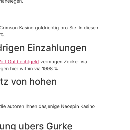
 nahelegen.
Crimson Kasino goldrichtig pro Sie. In diesem
 %.
drigen Einzahlungen
olf Gold echtgeld
vermogen Zocker via
gen hier within via 1998 %.
atz von hohen
die autoren Ihnen dasjenige Neospin Kasino
lung ubers Gurke