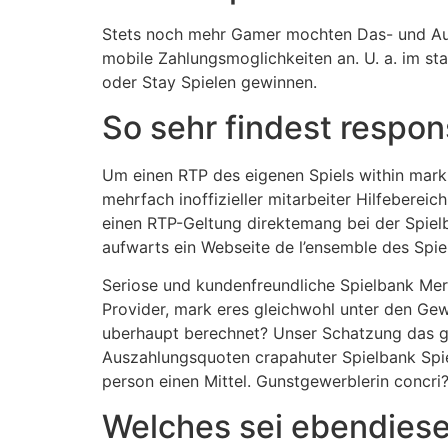
Stets noch mehr Gamer mochten Das- und Ausza
mobile Zahlungsmoglichkeiten an. U. a. im st
oder Stay Spielen gewinnen.
So sehr findest respo
Um einen RTP des eigenen Spiels within mark m
mehrfach inoffizieller mitarbeiter Hilfeberei
einen RTP-Geltung direktemang bei der Spielb
aufwarts ein Webseite de l’ensemble des Spi
Seriose und kundenfreundliche Spielbank Mer
Provider, mark eres gleichwohl unter den Ge
uberhaupt berechnet? Unser Schatzung das ge
Auszahlungsquoten crapahuter Spielbank Spiel
person einen Mittel. Gunstgewerblerin concri
Welches sei ebendiese