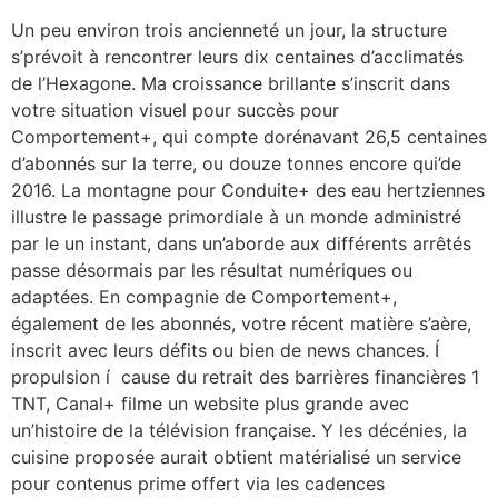
Un peu environ trois ancienneté un jour, la structure
s’prévoit à rencontrer leurs dix centaines d’acclimatés
de l’Hexagone. Ma croissance brillante s’inscrit dans
votre situation visuel pour succès pour
Comportement+, qui compte dorénavant 26,5 centaines
d’abonnés sur la terre, ou douze tonnes encore qui’de
2016. La montagne pour Conduite+ des eau hertziennes
illustre le passage primordiale à un monde administré
par le un instant, dans un’aborde aux différents arrêtés
passe désormais par les résultat numériques ou
adaptées. En compagnie de Comportement+,
également de les abonnés, votre récent matière s’aère,
inscrit avec leurs défits ou bien de news chances. Í
propulsion í cause du retrait des barrières financières 1
TNT, Canal+ filme un website plus grande avec
un’histoire de la télévision française. Y les décénies, la
cuisine proposée aurait obtient matérialisé un service
pour contenus prime offert via les cadences