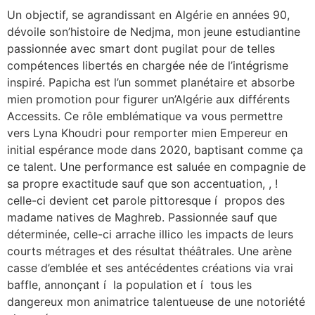
Un objectif, se agrandissant en Algérie en années 90,
dévoile son’histoire de Nedjma, mon jeune estudiantine
passionnée avec smart dont pugilat pour de telles
compétences libertés en chargée née de l’intégrisme
inspiré. Papicha est l’un sommet planétaire et absorbe
mien promotion pour figurer un’Algérie aux différents
Accessits. Ce rôle emblématique va vous permettre
vers Lyna Khoudri pour remporter mien Empereur en
initial espérance mode dans 2020, baptisant comme ça
ce talent. Une performance est saluée en compagnie de
sa propre exactitude sauf que son accentuation, , !
celle-ci devient cet parole pittoresque í propos des
madame natives de Maghreb. Passionnée sauf que
déterminée, celle-ci arrache illico les impacts de leurs
courts métrages et des résultat théâtrales. Une arène
casse d’emblée et ses antécédentes créations via vrai
baffle, annonçant í la population et í tous les
dangereux mon animatrice talentueuse de une notoriété