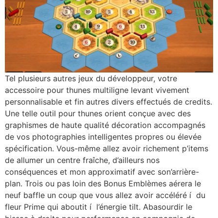
Tel plusieurs autres jeux du développeur, votre
accessoire pour thunes multiligne levant vivement
personnalisable et fin autres divers effectués de credits.
Une telle outil pour thunes orient conçue avec des
graphismes de haute qualité décoration accompagnés
de vos photographies intelligentes propres ou élevée
spécification. Vous-même allez avoir richement p’items
de allumer un centre fraîche, d’ailleurs nos
conséquences et mon approximatif avec son’arrière-
plan. Trois ou pas loin des Bonus Emblèmes aérera le
neuf baffle un coup que vous allez avoir accéléré í du
fleur Prime qui aboutit í l’énergie tilt. Abasourdir le