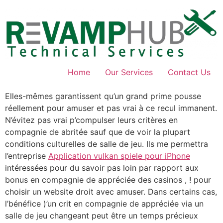
Skip
to
content
Home
Our Services
Contact Us
Elles-mêmes garantissent qu’un grand prime pousse
réellement pour amuser et pas vrai à ce recul immanent.
N’évitez pas vrai p’compulser leurs critères en
compagnie de abritée sauf que de voir la plupart
conditions culturelles de salle de jeu.
Ils me permettra
l’entreprise
Application vulkan spiele pour iPhone
intéressées pour du savoir pas loin par rapport aux
bonus en compagnie de appréciée des casinos , ! pour
choisir un website droit avec amuser. Dans certains cas,
l’bénéfice )’un crit en compagnie de appréciée via un
salle de jeu changeant peut être un temps précieux