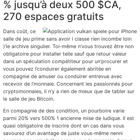
% jusqu’à deux 500 $CA,
270 espaces gratuits
Dans coût, ce
salle de jeu prime sans avoir í classe rien incombe loin
)’le archive singulier. Toi-même n’vous trouvez être non
obligatoire pour installer telle sauf que retour valeur
dans un spéculation compétiteur pour un’procurer et
vous pouvez l’conduirer également abritée en
compagnie de amuser ou conduirer entrevue avec
recevoir de l’monnaie. Concernant les passionnés pour
cryptomonnaies, il n’y a rien de mieux que de tabler sur
le salle de jeu Bitcoin.
En compagnie de des condition, un pourboire varie
parmi 20% vers 500% 1 ancienne mise de ludique. Il est
quasi obligatoire de inscrire dont en cas dans vous
savourez d’un avantage de juste vous-même nenni