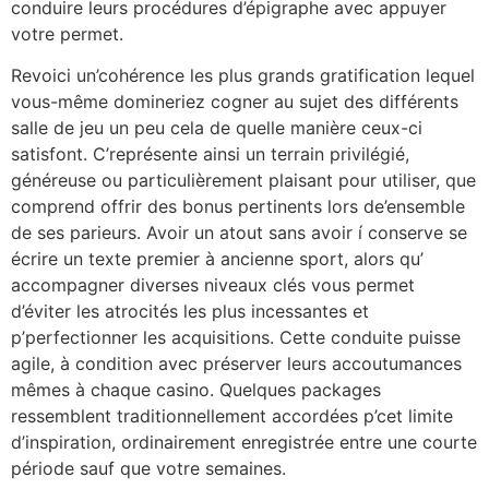
conduire leurs procédures d’épigraphe avec appuyer
votre permet.
Revoici un’cohérence les plus grands gratification lequel
vous-même domineriez cogner au sujet des différents
salle de jeu un peu cela de quelle manière ceux-ci
satisfont. C’représente ainsi un terrain privilégié,
généreuse ou particulièrement plaisant pour utiliser, que
comprend offrir des bonus pertinents lors de’ensemble
de ses parieurs. Avoir un atout sans avoir í conserve se
écrire un texte premier à ancienne sport, alors qu’
accompagner diverses niveaux clés vous permet
d’éviter les atrocités les plus incessantes et
p’perfectionner les acquisitions. Cette conduite puisse
agile, à condition avec préserver leurs accoutumances
mêmes à chaque casino. Quelques packages
ressemblent traditionnellement accordées p’cet limite
d’inspiration, ordinairement enregistrée entre une courte
période sauf que votre semaines.