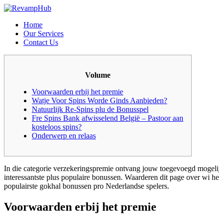
Skip
to
Home
content
Our Services
Contact Us
Volume
Voorwaarden erbij het premie
Watje Voor Spins Worde Ginds Aanbieden?
Natuurlijk Re-Spins plu de Bonusspel
Fre Spins Bank afwisselend België – Pastoor aan
kosteloos spins?
Onderwerp en relaas
In die categorie verzekeringspremie ontvang jouw toegevoegd mogelijk
interessantste plus populaire bonussen. Waarderen dit page over wi he
populairste gokhal bonussen pro Nederlandse spelers.
Voorwaarden erbij het premie