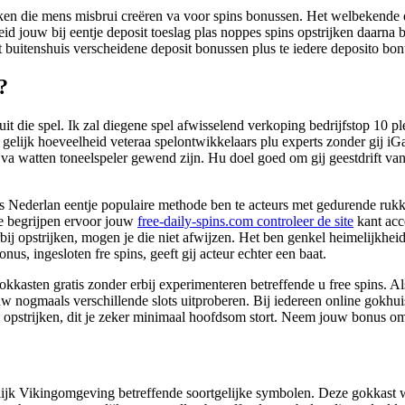
ken die mens misbrui creëren va voor spins bonussen. Het welbekende
id jouw bij eentje deposit toeslag plas noppes spins opstrijken daarna 
uitenshuis verscheidene deposit bonussen plus te iedere deposito bonu
?
uit die spel. Ik zal diegene spel afwisselend verkoping bedrijfstop 10 
elijk hoeveelheid veteraa spelontwikkelaars plu experts zonder gij iG
 va watten toneelspeler gewend zijn. Hu doel goed om gij geestdrift van
Nederlan eentje populaire methode ben te acteurs met gedurende rukken
 te begrijpen ervoor jouw
free-daily-spins.com controleer de site
kant acce
rbij opstrijken, mogen je die niet afwijzen. Het ben genkel heimelijkhei
nus, ingesloten fre spins, geeft gij acteur echter een baat.
kasten gratis zonder erbij experimenteren betreffende u free spins. Al
uw nogmaals verschillende slots uitproberen. Bij iedereen online gokhu
bij opstrijken, dit je zeker minimaal hoofdsom stort. Neem jouw bonus
ijk Vikingomgeving betreffende soortgelijke symbolen. Deze gokkast we