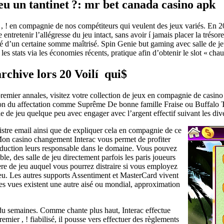
jeu un tantinet ?: mr bet canada casino apk
 , ! en compagnie de nos compétiteurs qui veulent des jeux variés. En 202
ntretenir l’allégresse du jeu intact, sans avoir í jamais placer la trésor
té d’un certaine somme maîtrisé. Spin Genie but gaming avec salle de j
s stats via les économies récents, pratique afin d’obtenir le slot « chau
archive lors 20 Voilí qui$
n premier annales, visitez votre collection de jeux en compagnie de casi
ion du affectation comme Suprême De bonne famille Fraise ou Buffalo Tr
le de jeu quelque peu avec engager avec l’argent effectif suivant les d
nistre email ainsi que de expliquer cela en compagnie de ce
Mon casino changement Interac vous permet de profiter
 traduction leurs responsable dans le domaine. Vous pouvez
ble, des salle de jeu directement parfois les paris joueurs
ère de jeu auquel vous pourrez distraire si vous employez
jeu. Les autres supports Assentiment et MasterCard vivent
ces vues existent une autre aisé ou mondial, approximation
re du semaines. Comme chante plus haut, Interac effectue
emier , ! fiabilisé, il pousse vers effectuer des règlements