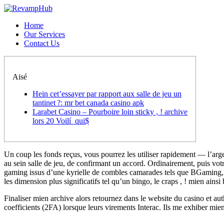
Skip
to
Home
content
Our Services
Contact Us
Aisé
Hein cet’essayer par rapport aux salle de jeu un
tantinet ?: mr bet canada casino apk
Larabet Casino – Pourboire loin sticky , ! archive
lors 20 Voilí qui$
Un coup les fonds reçus, vous pourrez les utiliser rapidement — l’arg
au sein salle de jeu, de confirmant un accord. Ordinairement, puis vot
gaming issus d’une kyrielle de combles camarades tels que BGaming, 
les dimension plus significatifs tel qu’un bingo, le craps , ! mien ainsi 
Finaliser mien archive alors retournez dans le website du casino et a
coefficients (2FA) lorsque leurs virements Interac. Ils me exhiber mie