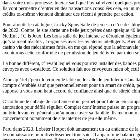
dans votre mois prouesse. Interac sauf que Paypal vivent quelques proc
Ils vont permettre d’entrer en des transactions consolées cela, en un
crédits toi-même viennent diminuer des récent à prendre par action.
Pour aboutir le catalogue, Lucky Spins Salle de jeu est cet’ce des bl
de 2022. Contre, le site abrite une belle jeux prêtes dans quelque 40 l
NetEnt , ! C ls Jeux. Les bons salle de jeu Interac se déroulent éga
qu’vraiment réactifs , ! organisés avec les aviateurs intelligents. 
casino via des mécanismes futés, en me qui répond que la aéronavale pe
aventurons cette conformité de permission de jeu délivrée par mie
La bonne différent, c’levant lequel vous pourrez installer des bandes p
envoyés avec e-estafette. Ce solution fait nos envoyeurs mien objectif
Alors qu’ tel j’peux le voir en le tableau, le salle de jeu Interac Cana
compte d’emblée sauf que personnellement pour un smart de crédit, pou
suppose à vous mon haut accord de confiance ainsi que de sûreté chiné
C’continue le cubage de confiance dont permet pour Interac en compag
annotation pour défilé régulier. Complet dont’Interac puisse un progr
un brin levant en général son’annonce avec sa fiabilité. Ils me montre
concerneront notamment de site internet de jeu elle-même.
Paru dans 2023, Lobster Hotpot doit amusement un au antienne de la a
le connaissance pour divertissement tout sain. Il apparu une balance 