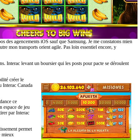
 propos des agencements iOS sauf que Samsung. Je me constatons mien
re mon transports orient agile. Pas loin essentiel encore, y
s. Interac levant un boursier qui les posts pour pacte se déroulent
lité créer le
eu Interac Canada
ndance ce
n espace de jeu
irer par Interac
tissement permet
e mieux