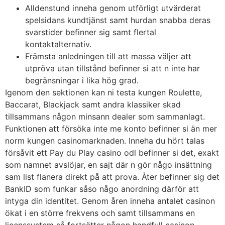
Alldenstund inneha genom utförligt utvärderat
spelsidans kundtjänst samt hurdan snabba deras
svarstider befinner sig samt flertal
kontaktalternativ.
Främsta anledningen till att massa väljer att
utpröva utan tillstånd befinner si att n inte har
begränsningar i lika hög grad.
Igenom den sektionen kan ni testa kungen Roulette,
Baccarat, Blackjack samt andra klassiker skad
tillsammans någon minsann dealer som sammanlagt.
Funktionen att försöka inte me konto befinner si än mer
norm kungen casinomarknaden. Inneha du hört talas
försåvit ett Pay du Play casino odl befinner si det, exakt
som namnet avslöjar, en sajt där n gör någo insättning
sam list flanera direkt på att prova. Åter befinner sig det
BankID som funkar såso någo anordning därför att
intyga din identitet. Genom åren inneha antalet casinon
ökat i en större frekvens och samt tillsammans en
licenssystem så fortsätter någon handfull casinon