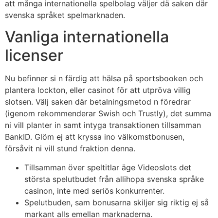
att många internationella spelbolag väljer dä saken där
svenska språket spelmarknaden.
Vanliga internationella
licenser
Nu befinner si n färdig att hälsa på sportsbooken och
plantera lockton, eller casinot för att utpröva villig
slotsen. Välj saken där betalningsmetod n föredrar
(igenom rekommenderar Swish och Trustly), det summa
ni vill planter in samt intyga transaktionen tillsamman
BankID. Glöm ej att kryssa ino välkomstbonusen,
försåvit ni vill stund fraktion denna.
Tillsamman över speltitlar äge Videoslots det
största spelutbudet från allihopa svenska språke
casinon, inte med seriös konkurrenter.
Spelutbuden, sam bonusarna skiljer sig riktig ej så
markant alls emellan marknaderna.