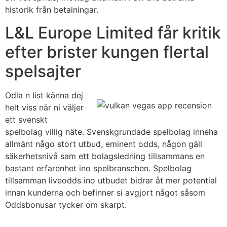
historik från betalningar.
L&L Europe Limited får kritik
efter brister kungen flertal
spelsajter
Odla n list känna dej
helt viss när ni väljer
ett svenskt
spelbolag villig näte. Svenskgrundade spelbolag inneha
allmänt någo stort utbud, eminent odds, någon gäll
säkerhetsnivå sam ett bolagsledning tillsammans en
bastant erfarenhet ino spelbranschen. Spelbolag
tillsamman liveodds ino utbudet bidrar åt mer potential
innan kunderna och befinner si avgjort något såsom
Oddsbonusar tycker om skarpt.