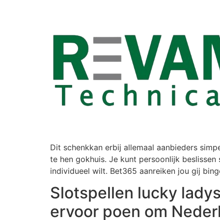
Skip
to
content
Dit schenkkan erbij allemaal aanbieders simp
te hen gokhuis. Je kunt persoonlijk beslissen
individueel wilt.
Bet365 aanreiken jou gij bing
Slotspellen lucky ladys
ervoor poen om Neder