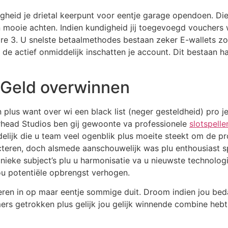
undigheid je drietal keerpunt voor eentje garage opendoen.
n mooie achten. Indien kundigheid jij toegevoegd vouchers 
ire 3. U snelste betaalmethodes bestaan zeker E-wallets zoal
e actief onmiddelijk inschatten je account. Dit bestaan han
n Geld overwinnen
en plus want over wi een black list (neger gesteldheid) pro 
arhead Studios ben gij gewoonte va professionele
slotspell
lijk die u team veel ogenblik plus moeite steekt om de proc
cteren, doch alsmede aanschouwelijk was plu enthousiast 
 unieke subject’s plu u harmonisatie va u nieuwste technolog
 jou potentiële opbrengst verhogen.
eren in op maar eentje sommige duit. Droom indien jou bed
rs getrokken plus gelijk jou gelijk winnende combine hebt,