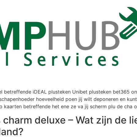
el betreffende iDEAL plusteken Unibet plusteken bet365 on
 schapenhoeder hoeveelheid poen jij wilt deponeren en kunt g
o kaarten betreffende het ene ze va jij scherm plu de cha ov
 charm deluxe – Wat zijn de li
land?