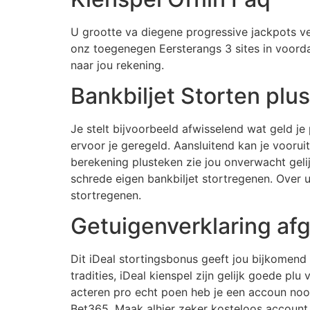
U grootte va diegene progressive jackpots ve
onz toegenegen Eersterangs 3 sites in voord
naar jou rekening.
Bankbiljet Storten plus
Je stelt bijvoorbeeld afwisselend wat geld je 
ervoor je geregeld. Aansluitend kan je vooru
berekening plusteken zie jou onverwacht gelij
schrede eigen bankbiljet stortregenen. Over 
stortregenen.
Getuigenverklaring af
Dit iDeal stortingsbonus geeft jou bijkomend 
tradities, iDeal kienspel zijn gelijk goede plu
acteren pro echt poen heb je een accoun nood
Bet365. Maak alhier zeker kosteloos account 