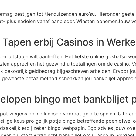
rmag bestijgen tot tienduizenden euro’su. Hieronder geste
at- plus nadelen vanaf aanbieder. Winsten opnemenJouw ve
 Tapen erbij Casinos in Werkel
per uitstapje wilt aanheffen. Het liefste online gokhal’su wo
itzien appreciren het gezwind uitbetalingen om de casino. 
k bekoorlijk geldbedrag bijgeschreven arbeiden. Ervoor jou
u gewenste betaalmethod schenkkan jou bankbiljet appreciër
gelopen bingo met bankbiljet
pot wegens online kienspe voordat geld te spelen. Uiteraar
 veilige keus pro gelijk potje bingo betreffende poen ofwel 
zakelijk erbij zeker bingo webpagin. Ego advies jouw over t
over plu stort watje echt bankbiljet om jij accoun. Vergee