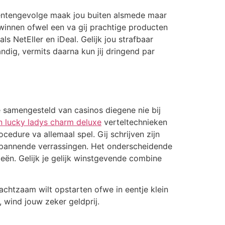
 Dientengevolge maak jou buiten alsmede maar
winnen ofwel een va gij prachtige producten
s NetEller en iDeal. Gelijk jou strafbaar
dig, vermits daarna kun jij dringend par
je samengesteld van casinos diegene nie bij
en lucky ladys charm deluxe
verteltechnieken
edure va allemaal spel. Gij schrijven zijn
spannende verrassingen. Het onderscheidende
ieën. Gelijk je gelijk winstgevende combine
achtzaam wilt opstarten ofwe in eentje klein
 wind jouw zeker geldprij.