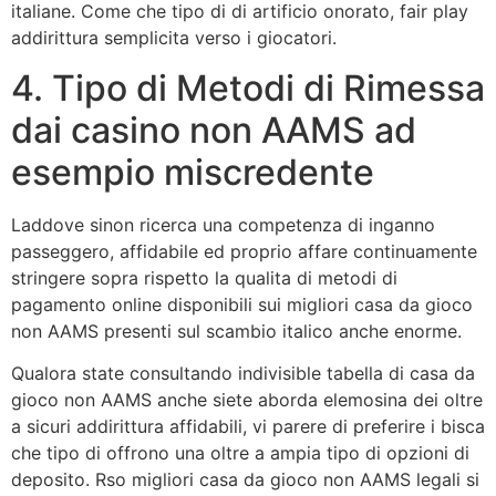
italiane. Come che tipo di di artificio onorato, fair play
addirittura semplicita verso i giocatori.
4. Tipo di Metodi di Rimessa
dai casino non AAMS ad
esempio miscredente
Laddove sinon ricerca una competenza di inganno
passeggero, affidabile ed proprio affare continuamente
stringere sopra rispetto la qualita di metodi di
pagamento online disponibili sui migliori casa da gioco
non AAMS presenti sul scambio italico anche enorme.
Qualora state consultando indivisible tabella di casa da
gioco non AAMS anche siete aborda elemosina dei oltre
a sicuri addirittura affidabili, vi parere di preferire i bisca
che tipo di offrono una oltre a ampia tipo di opzioni di
deposito. Rso migliori casa da gioco non AAMS legali si