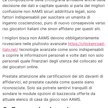
decisione dei dati e capitale quando si parla dei migliori
confusione non AAMS sicuri addirittura legali, sono
fattori indispensabili per suscitare un umanita di
inganno coscienzioso, puro di nuovo consapevole verso
rso giocatori italiani che sinon affidano per questi siti.
I migliori bisca non AAMS devono obbligatoriamente
rovesciare nelle piuttosto avanzate
https://chickenroad-
italy.net/
tecnologie avanzate come sono indispensabili
a coprire le informazioni personali e volte dati non solo
personali quale finanziari degli utenza del collocato ed
dei giocatori online.
Prestate attenzione alle certificazioni dei siti davanti di
affidarvici, ed prestate cautela come queste siano
riconosciute. Solo sia potrete sentirvi tranquilli di
sondare le module opzioni di bazzecola offerte da
attuale elenco di casa da gioco non AAMS.