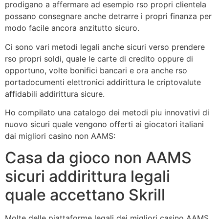
prodigano a affermare ad esempio rso propri clientela
possano consegnare anche detrarre i propri finanza per
modo facile ancora anzitutto sicuro.
Ci sono vari metodi legali anche sicuri verso prendere
rso propri soldi, quale le carte di credito oppure di
opportuno, volte bonifici bancari e ora anche rso
portadocumenti elettronici addirittura le criptovalute
affidabili addirittura sicure.
Ho compilato una catalogo dei metodi piu innovativi di
nuovo sicuri quale vengono offerti ai giocatori italiani
dai migliori casino non AAMS:
Casa da gioco non AAMS
sicuri addirittura legali
quale accettano Skrill
Molte delle piattaforme legali dei migliori casino AAMS