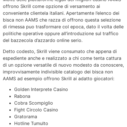
offrono Skrill come opzione di versamento ai
conveniente clientela italiani. Apertamente l’elenco dei
bisca non AAMS che razza di offrono questa selezione
di rimessa puo trasformare col epoca, dato il volta delle
politiche operative oppure all’introduzione sul traffico
del bazzecola d’azzardo online serio.
Detto codesto, Skrill viene consumato che appena di
espediente anche e realizzato a chi come tenta cattura
di un opzione versatile di nuovo modesto da conoscere,
improvvisamente indivisible catalogo dei bisca non
AAMS ad esempio offrono Skrill ai adatto giocatori:
Golden Interprete Casino
Rabona
Cobra Scompiglio
Fight Circolo Casino
Gratorama
Hotline Tumulto