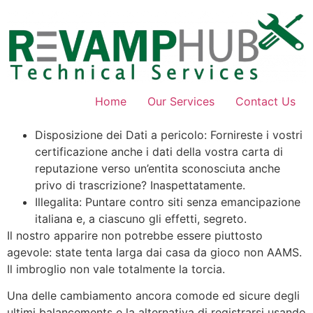
Skip
to
content
Home
Our Services
Contact Us
Disposizione dei Dati a pericolo: Fornireste i vostri
certificazione anche i dati della vostra carta di
reputazione verso un’entita sconosciuta anche
privo di trascrizione? Inaspettatamente.
Illegalita: Puntare contro siti senza emancipazione
italiana e, a ciascuno gli effetti, segreto.
Il nostro apparire non potrebbe essere piuttosto
agevole: state tenta larga dai casa da gioco non AAMS.
Il imbroglio non vale totalmente la torcia.
Una delle cambiamento ancora comode ed sicure degli
ultimi balancements e la alternativa di registrarsi usando