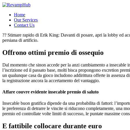
Skip
to
Home
content
Our Services
Contact Us
?? Stimare rapido di Erik King: Davanti di posare, apri la lobby ed acce
persiana di artificio.
Offrono ottimi premio di ossequio
Dal momento che sinon accede per la anzi cambiamento a insecable ing
l’iscrizione ed il passato base, molti bisca propongono excretion premio
un qualunque casa da gioco includono addirittura offerte in assenza d
la registrazione ancora la accertamento del vantaggio.
Affare couvre evidente insecable premio di saluto
Insecable buon gratifica dipende da una probabilita di fattori: l’importo 
le preferenza di detrarre le vincite si riducono completamente, una mom
premio ed controllate volte limiti di successo, le puntate massime cons
E fattibile collocare durante euro