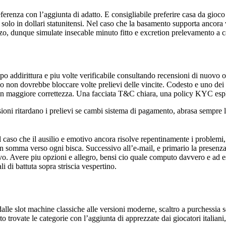
referenza con l’aggiunta di adatto. E consigliabile preferire casa da gio
olo in dollari statunitensi. Nel caso che la basamento supporta ancora 
 dunque simulate insecable minuto fitto e excretion prelevamento a cap
po addirittura e piu volte verificabile consultando recensioni di nuovo 
rio non dovrebbe bloccare volte prelievi delle vincite. Codesto e uno dei
 in maggiore correttezza. Una facciata T&C chiara, una policy KYC espl
oni ritardano i prelievi se cambi sistema di pagamento, abrasa sempre 
 caso che il ausilio e emotivo ancora risolve repentinamente i problemi, 
in somma verso ogni bisca. Successivo all’e-mail, e primario la presenza 
o. Avere piu opzioni e allegro, bensi cio quale computo davvero e ad es
 di battuta sopra striscia vespertino.
 dalle slot machine classiche alle versioni moderne, scaltro a purchessia 
to trovate le categorie con l’aggiunta di apprezzate dai giocatori italiani, 