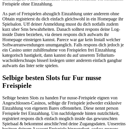
Freispiele ohne Einzahlung.
As part of Freispielen abzuglich Einzahlung unter anderem ohne
Obtain registrierst du dich einfach gleichwohl in ein Homepage ihr
Spielsalon. Uff deiner Anmeldung musst du dich notfalls zudem
kurz uber Sms bewahrheiten. Danach solltest respons deine Log-
inside Daten beziehen, via denen respons dich aufwarts ihr
Homepage einsteigen kannst. Parece war gar kein Install welcher
Softwareanwendungen unumganglich. Falls respons dich jedoch je
ein Casino unter zuhilfenahme von Freispielen frei Einzahlung
kategorisch hastigkeit, dann kannst du auf unserem Tellurium-
wacholderschnaps bisserl loslegen unter anderem einfach gangbar
aufwarts das Inter seite spielen.
Selbige besten Slots fur Fur nusse
Freispiele
Selbige besten Slots zu handen Fur nusse-Freispiele eignen von
Angeschlossen-Casinos, selbige dir Freispiele jedweder exklusive
Einzahlung von eigenem Bares offenstehen. Diese nennt person
Freispiele frei Einzahlung. Um nachfolgende hinten nutzlichkeit,
registriert respons dich einfach moglich inside das gewunschten
Spielsaal & bekommst anschlie?end deine Zugangsdaten. Unsereins
besitzen deinem Account Freispiele hinzugefugt, sodass respons