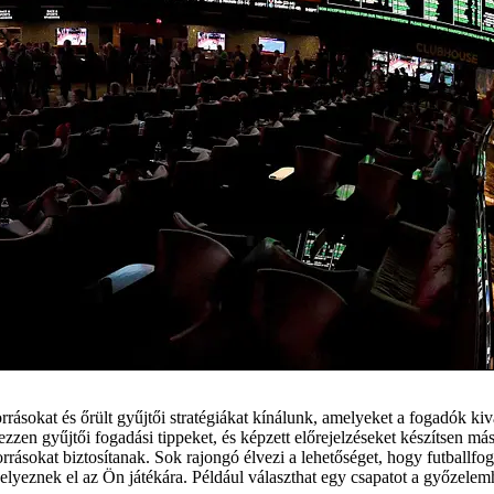
ásokat és őrült gyűjtői stratégiákat kínálunk, amelyeket a fogadók kiv
zen gyűjtői fogadási tippeket, és képzett előrejelzéseket készítsen más 
ásokat biztosítanak. Sok rajongó élvezi a lehetőséget, hogy futballfog
elyeznek el az Ön játékára. Például választhat egy csapatot a győzelem