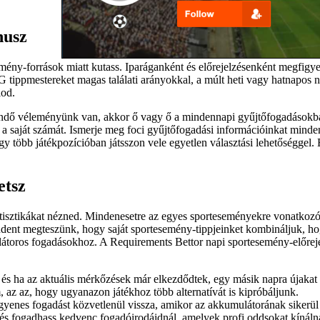
nusz
ény-források miatt kutass. Iparáganként és előrejelzésenként megfigy
BG tippmestereket magas találati arányokkal, a múlt heti vagy hatnapos
lod.
egendő véleményünk van, akkor ő vagy ő a mindennapi gyűjtőfogadásokb
é a saját számát. Ismerje meg foci gyűjtőfogadási információinkat minde
 több játékpozícióban játsszon vele egyetlen választási lehetőséggel. E
etsz
tatisztikákat nézned. Mindenesetre az egyes sporteseményekre vonatkoz
indent megteszünk, hogy saját sportesemény-tippjeinket kombináljuk, ho
látoros fogadásokhoz. A Requirements Bettor napi sportesemény-előreje
 és ha az aktuális mérkőzések már elkezdődtek, egy másik napra újakat 
 az az, hogy ugyanazon játékhoz több alternatívát is kipróbáljunk.
ngyenes fogadást közvetlenül vissza, amikor az akkumulátorának sikerül e
d és fogadhass kedvenc fogadóirodáidnál, amelyek profi oddsokat kínál