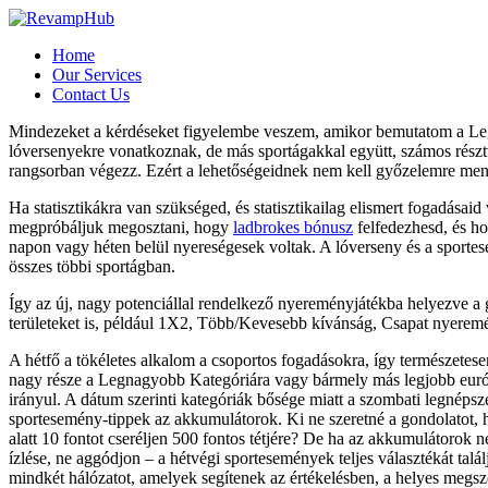
Skip
to
Home
content
Our Services
Contact Us
Mindezeket a kérdéseket figyelembe veszem, amikor bemutatom a Legn
lóversenyekre vonatkoznak, de más sportágakkal együtt, számos résztv
rangsorban végezz.
Ezért a lehetőségeidnek nem kell győzelemre men
Ha statisztikákra van szükséged, és statisztikailag elismert fogadása
megpróbáljuk megosztani, hogy
ladbrokes bónusz
felfedezhesd, és h
napon vagy héten belül nyereségesek voltak. A lóverseny és a sportes
összes többi sportágban.
Így az új, nagy potenciállal rendelkező nyereményjátékba helyezve a
területeket is, például 1X2, Több/Kevesebb kívánság, Csapat nyeremén
A hétfő a tökéletes alkalom a csoportos fogadásokra, így természetese
nagy része a Legnagyobb Kategóriára vagy bármely más legjobb európ
irányul. A dátum szerinti kategóriák bősége miatt a szombati legnéps
sportesemény-tippek az akkumulátorok. Ki ne szeretné a gondolatot,
alatt 10 fontot cseréljen 500 fontos tétjére? De ha az akkumulátorok
ízlése, ne aggódjon – a hétvégi sportesemények teljes választékát talál
mindkét hálózatot, amelyek segítenek az értékelésben, a helyes megsz