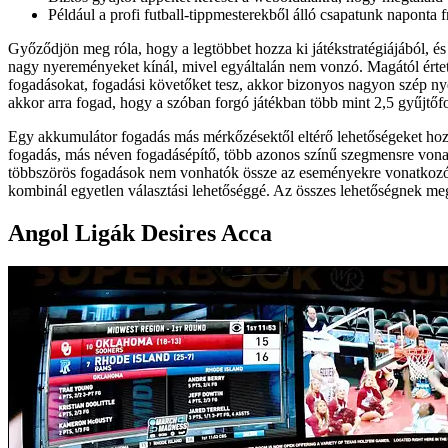
Például a profi futball-tippmesterekből álló csapatunk naponta f
Győződjön meg róla, hogy a legtöbbet hozza ki játékstratégiájából, é
nagy nyereményeket kínál, mivel egyáltalán nem vonzó. Magától érte
fogadásokat, fogadási követőket tesz, akkor bizonyos nagyon szép n
akkor arra fogad, hogy a szóban forgó játékban több mint 2,5 gyűjtőfo
Egy akkumulátor fogadás más mérkőzésektől eltérő lehetőségeket hoz 
fogadás, más néven fogadásépítő, több azonos színű szegmensre vonat
többszörös fogadások nem vonhatók össze az eseményekre vonatkozó f
kombinál egyetlen választási lehetőséggé. Az összes lehetőségnek me
Angol Ligák Desires Acca