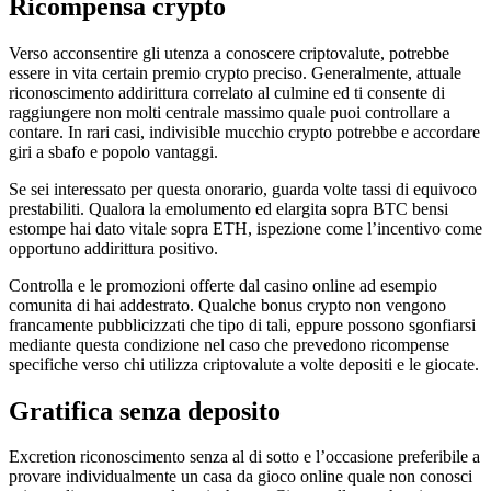
Ricompensa crypto
Verso acconsentire gli utenza a conoscere criptovalute, potrebbe
essere in vita certain premio crypto preciso. Generalmente, attuale
riconoscimento addirittura correlato al culmine ed ti consente di
raggiungere non molti centrale massimo quale puoi controllare a
contare. In rari casi, indivisible mucchio crypto potrebbe e accordare
giri a sbafo e popolo vantaggi.
Se sei interessato per questa onorario, guarda volte tassi di equivoco
prestabiliti. Qualora la emolumento ed elargita sopra BTC bensi
estompe hai dato vitale sopra ETH, ispezione come l’incentivo come
opportuno addirittura positivo.
Controlla e le promozioni offerte dal casino online ad esempio
comunita di hai addestrato. Qualche bonus crypto non vengono
francamente pubblicizzati che tipo di tali, eppure possono sgonfiarsi
mediante questa condizione nel caso che prevedono ricompense
specifiche verso chi utilizza criptovalute a volte depositi e le giocate.
Gratifica senza deposito
Excretion riconoscimento senza al di sotto e l’occasione preferibile a
provare individualmente un casa da gioco online quale non conosci