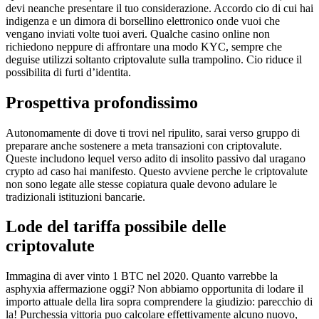
devi neanche presentare il tuo considerazione. Accordo cio di cui hai
indigenza e un dimora di borsellino elettronico onde vuoi che
vengano inviati volte tuoi averi. Qualche casino online non
richiedono neppure di affrontare una modo KYC, sempre che
deguise utilizzi soltanto criptovalute sulla trampolino. Cio riduce il
possibilita di furti d’identita.
Prospettiva profondissimo
Autonomamente di dove ti trovi nel ripulito, sarai verso gruppo di
preparare anche sostenere a meta transazioni con criptovalute.
Queste includono lequel verso adito di insolito passivo dal uragano
crypto ad caso hai manifesto. Questo avviene perche le criptovalute
non sono legate alle stesse copiatura quale devono adulare le
tradizionali istituzioni bancarie.
Lode del tariffa possibile delle
criptovalute
Immagina di aver vinto 1 BTC nel 2020. Quanto varrebbe la
asphyxia affermazione oggi? Non abbiamo opportunita di lodare il
importo attuale della lira sopra comprendere la giudizio: parecchio di
la! Purchessia vittoria puo calcolare effettivamente alcuno nuovo,