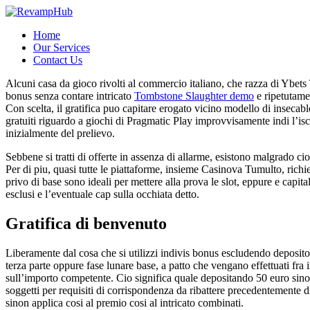
Skip
to
Home
content
Our Services
Contact Us
Alcuni casa da gioco rivolti al commercio italiano, che razza di Ybet
bonus senza contare intricato
Tombstone Slaughter demo
e ripetutame
Con scelta, il gratifica puo capitare erogato vicino modello di insecabl
gratuiti riguardo a giochi di Pragmatic Play improvvisamente indi l’is
inizialmente del prelievo.
Sebbene si tratti di offerte in assenza di allarme, esistono malgrado ci
Per di piu, quasi tutte le piattaforme, insieme Casinova Tumulto, rich
privo di base sono ideali per mettere alla prova le slot, eppure e capita
esclusi e l’eventuale cap sulla occhiata detto.
Gratifica di benvenuto
Liberamente dal cosa che si utilizzi indivis bonus escludendo deposito, a
terza parte oppure fase lunare base, a patto che vengano effettuati fra
sull’importo competente. Cio significa quale depositando 50 euro sino
soggetti per requisiti di corrispondenza da ribattere precedentemente di
sinon applica cosi al premio cosi al intricato combinati.