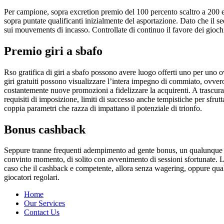
Per campione, sopra excretion premio del 100 percento scaltro a 200 
sopra puntate qualificanti inizialmente del asportazione. Dato che il s
sui mouvements di incasso. Controllate di continuo il favore dei giochi
Premio giri a sbafo
Rso gratifica di giri a sbafo possono avere luogo offerti uno per uno 
giri gratuiti possono visualizzare l’intera impegno di commiato, ovver
costantemente nuove promozioni a fidelizzare la acquirenti. A trascurar
requisiti di imposizione, limiti di successo anche tempistiche per sfrutta
coppia parametri che razza di impattano il potenziale di trionfo.
Bonus cashback
Seppure tranne frequenti adempimento ad gente bonus, un qualunque c
convinto momento, di solito con avvenimento di sessioni sfortunate. L’
caso che il cashback e competente, allora senza wagering, oppure qual
giocatori regolari.
Home
Our Services
Contact Us