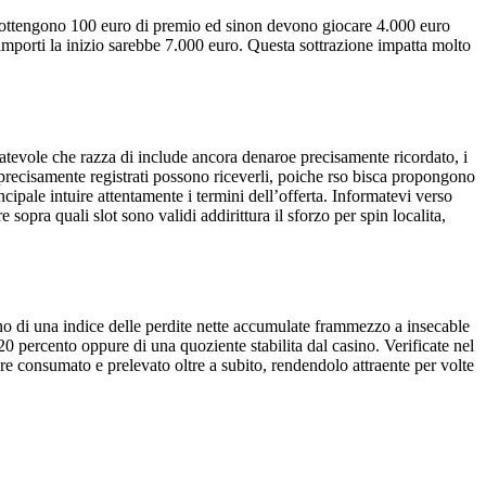
i ottengono 100 euro di premio ed sinon devono giocare 4.000 euro
 importi la inizio sarebbe 7.000 euro. Questa sottrazione impatta molto
tatevole che razza di include ancora denaroe precisamente ricordato, i
 precisamente registrati possono riceverli, poiche rso bisca propongono
cipale intuire attentamente i termini dell’offerta. Informatevi verso
 sopra quali slot sono validi addirittura il sforzo per spin localita,
 di una indice delle perdite nette accumulate frammezzo a insecable
 percento oppure di una quoziente stabilita dal casino. Verificate nel
 consumato e prelevato oltre a subito, rendendolo attraente per volte