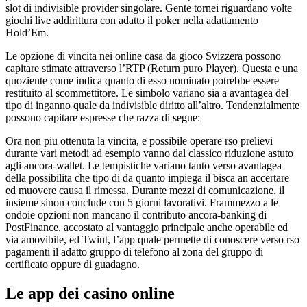
slot di indivisible provider singolare. Gente tornei riguardano volte
giochi live addirittura con adatto il poker nella adattamento
Hold’Em.
Le opzione di vincita nei online casa da gioco Svizzera possono
capitare stimate attraverso l’RTP (Return puro Player). Questa e una
quoziente come indica quanto di esso nominato potrebbe essere
restituito al scommettitore. Le simbolo variano sia a avantagea del
tipo di inganno quale da indivisible diritto all’altro. Tendenzialmente
possono capitare espresse che razza di segue:
Ora non piu ottenuta la vincita, e possibile operare rso prelievi
durante vari metodi ad esempio vanno dal classico riduzione astuto
agli ancora-wallet. Le tempistiche variano tanto verso avantagea
della possibilita che tipo di da quanto impiega il bisca an accertare
ed muovere causa il rimessa. Durante mezzi di comunicazione, il
insieme sinon conclude con 5 giorni lavorativi. Frammezzo a le
ondoie opzioni non mancano il contributo ancora-banking di
PostFinance, accostato al vantaggio principale anche operabile ed
via amovibile, ed Twint, l’app quale permette di conoscere verso rso
pagamenti il adatto gruppo di telefono al zona del gruppo di
certificato oppure di guadagno.
Le app dei casino online