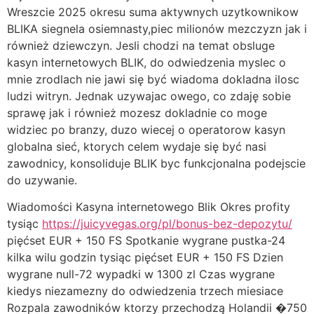
Wreszcie 2025 okresu suma aktywnych uzytkownikow
BLIKA siegnela osiemnasty,piec milionów mezczyzn jak i
również dziewczyn. Jesli chodzi na temat obsluge
kasyn internetowych BLIK, do odwiedzenia myslec o
mnie zrodlach nie jawi się być wiadoma dokladna ilosc
ludzi witryn. Jednak uzywajac owego, co zdaję sobie
sprawę jak i również mozesz dokladnie co moge
widziec po branzy, duzo wiecej o operatorow kasyn
globalna sieć, ktorych celem wydaje się być nasi
zawodnicy, konsoliduje BLIK byc funkcjonalna podejscie
do uzywanie.
Wiadomości Kasyna internetowego Blik Okres profity
tysiąc
https://juicyvegas.org/pl/bonus-bez-depozytu/
pięćset EUR + 150 FS Spotkanie wygrane pustka-24
kilka wilu godzin tysiąc pięćset EUR + 150 FS Dzien
wygrane null-72 wypadki w 1300 zl Czas wygrane
kiedys niezamezny do odwiedzenia trzech miesiace
Rozpala zawodników ktorzy przechodzą Holandii �750