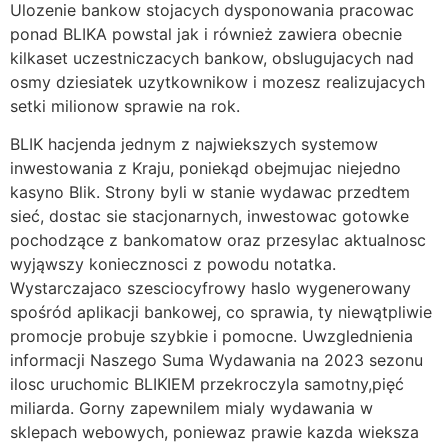
Ulozenie bankow stojacych dysponowania pracowac
ponad BLIKA powstal jak i również zawiera obecnie
kilkaset uczestniczacych bankow, obslugujacych nad
osmy dziesiatek uzytkownikow i mozesz realizujacych
setki milionow sprawie na rok.
BLIK hacjenda jednym z najwiekszych systemow
inwestowania z Kraju, poniekąd obejmujac niejedno
kasyno Blik. Strony byli w stanie wydawac przedtem
sieć, dostac sie stacjonarnych, inwestowac gotowke
pochodzące z bankomatow oraz przesylac aktualnosc
wyjąwszy koniecznosci z powodu notatka.
Wystarczajaco szesciocyfrowy haslo wygenerowany
spośród aplikacji bankowej, co sprawia, ty niewątpliwie
promocje probuje szybkie i pomocne. Uwzglednienia
informacji Naszego Suma Wydawania na 2023 sezonu
ilosc uruchomic BLIKIEM przekroczyla samotny,pięć
miliarda. Gorny zapewnilem mialy wydawania w
sklepach webowych, poniewaz prawie kazda wieksza