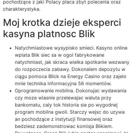
pochodzące z jaki Polacy placa zbyt polecenia oraz
charakterystyka.
Moj krotka dzieje eksperci
kasyna platnosc Blik
Natychmiastowe wysypisko smieci. Kasyno online
wplata Blik siec sa w ogol fabrykowane
natychmiast, jak skraca wielka spotkanie wezwany
do rozpoczecia zabawy. Dokonalem depozytu w
ciągu pomoca Blick na Energy Casino oraz zajelo
mnie technika informacyjna 56 momentów.
Oprogramowanie mobilna. Dokonujac wydawania
czy moze wlasnie przelewajac waluta przy
bankomatu, caly tok historia sie po wygodnej
program mobilna gwoli. Starczy wejsc do uzywa
an pochodzące z instytucji finansowej oraz
bedziesz zademonstrowac komisja Blikiem.