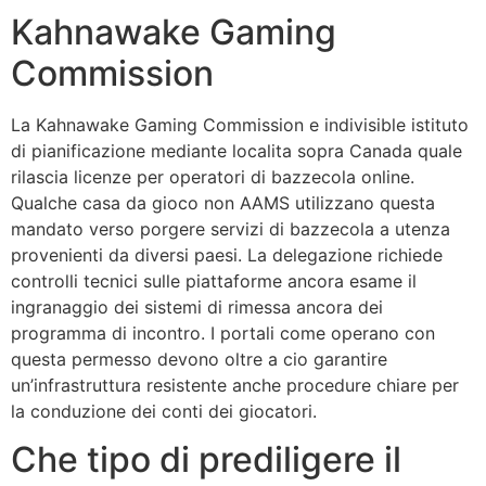
Kahnawake Gaming
Commission
La Kahnawake Gaming Commission e indivisible istituto
di pianificazione mediante localita sopra Canada quale
rilascia licenze per operatori di bazzecola online.
Qualche casa da gioco non AAMS utilizzano questa
mandato verso porgere servizi di bazzecola a utenza
provenienti da diversi paesi. La delegazione richiede
controlli tecnici sulle piattaforme ancora esame il
ingranaggio dei sistemi di rimessa ancora dei
programma di incontro. I portali come operano con
questa permesso devono oltre a cio garantire
un’infrastruttura resistente anche procedure chiare per
la conduzione dei conti dei giocatori.
Che tipo di prediligere il