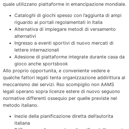
quale utilizzano piattaforme in emancipazione mondiale.
Cataloghi di giochi spesso con l’aggiunta di ampi
riguardo ai portali regolamentati in Italia
Alternativa di impiegare metodi di versamento
alternativi
Ingresso a eventi sportivi di nuovo mercati di
lettere internazionali
Adesione di piattaforme integrate durante casa da
gioco anche sportsbook
Allo proprio opportunita, e conveniente vedere e
qualche fattori legati tenta organizzazione addirittura al
meccanismo dei servizi. Rso scompiglio non AAMS
legali operano sopra licenze estere di nuovo seguono
normative differenti ossequio per quelle previste nel
metodo italiano.
Inezie della pianificazione diretta dell’autorita
italiana