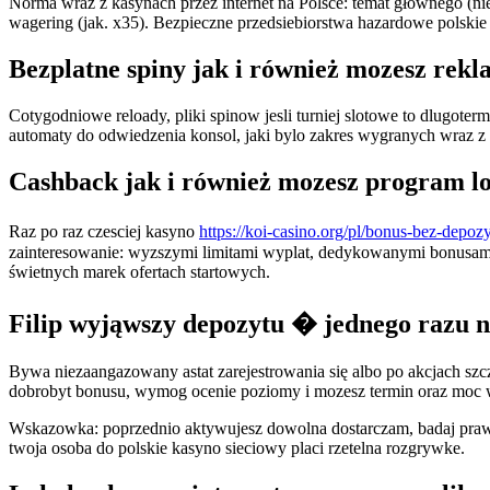
Norma wraz z kasynach przez internet na Polsce: temat głównego (ni
wagering (jak. x35). Bezpieczne przedsiebiorstwa hazardowe polski
Bezplatne spiny jak i również mozesz rek
Cotygodniowe reloady, pliki spinow jesli turniej slotowe to dlugoterm
automaty do odwiedzenia konsol, jaki bylo zakres wygranych wraz z
Cashback jak i również mozesz program lo
Raz po raz czesciej kasyno
https://koi-casino.org/pl/bonus-bez-depozy
zainteresowanie: wyzszymi limitami wyplat, dedykowanymi bonusami
świetnych marek ofertach startowych.
Filip wyjąwszy depozytu � jednego razu n
Bywa niezaangazowany astat zarejestrowania się albo po akcjach s
dobrobyt bonusu, wymog ocenie poziomy i mozesz termin oraz moc
Wskazowka: poprzednio aktywujesz dowolna dostarczam, badaj prawdo
twoja osoba do polskie kasyno sieciowy placi rzetelna rozgrywke.