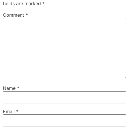
fields are marked
*
Comment
*
Name
*
Email
*