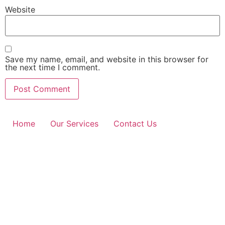
Website
Save my name, email, and website in this browser for
the next time I comment.
Home
Our Services
Contact Us