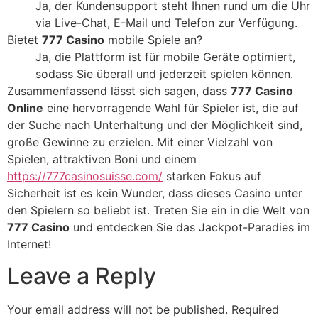
Ja, der Kundensupport steht Ihnen rund um die Uhr
via Live-Chat, E-Mail und Telefon zur Verfügung.
Bietet
777 Casino
mobile Spiele an?
Ja, die Plattform ist für mobile Geräte optimiert,
sodass Sie überall und jederzeit spielen können.
Zusammenfassend lässt sich sagen, dass
777 Casino
Online
eine hervorragende Wahl für Spieler ist, die auf
der Suche nach Unterhaltung und der Möglichkeit sind,
große Gewinne zu erzielen. Mit einer Vielzahl von
Spielen, attraktiven Boni und einem
https://777casinosuisse.com/
starken Fokus auf
Sicherheit ist es kein Wunder, dass dieses Casino unter
den Spielern so beliebt ist. Treten Sie ein in die Welt von
777 Casino
und entdecken Sie das Jackpot-Paradies im
Internet!
Leave a Reply
Your email address will not be published.
Required