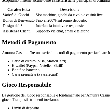
Scopriamo insieme alcune delle
caratteristiche principali
di Amunra
Caratteristica
Descrizione
Varietà di Giochi
Slot machine, giochi da tavolo e casinò live.
Bonus di Benvenuto
Fino al 200% sul primo deposito.
Design del Sito
Interfaccia intuitiva e responsiva.
Assistenza Clienti
Supporto via chat, email e telefono.
Metodi di Pagamento
Amunra Casino offre una serie di metodi di pagamento per facilitare le
Carte di credito (Visa, MasterCard)
E-wallet (Paypal, Neteller, Skrill)
Bonifico bancario
Carte prepagate (Paysafecard)
Gioco Responsabile
La gestione del gioco responsabile è fondamentale per Amunra Casino. L
gioco. Tra questi strumenti troviamo:
Limiti di deposito