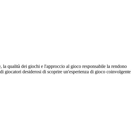
la qualità dei giochi e l'approccio al gioco responsabile la rendono
 di giocatori desiderosi di scoprire un'esperienza di gioco coinvolgente