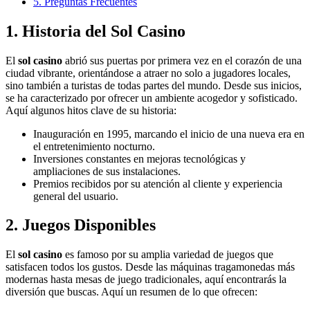
5. Preguntas Frecuentes
1. Historia del Sol Casino
El
sol casino
abrió sus puertas por primera vez en el corazón de una
ciudad vibrante, orientándose a atraer no solo a jugadores locales,
sino también a turistas de todas partes del mundo. Desde sus inicios,
se ha caracterizado por ofrecer un ambiente acogedor y sofisticado.
Aquí algunos hitos clave de su historia:
Inauguración en 1995, marcando el inicio de una nueva era en
el entretenimiento nocturno.
Inversiones constantes en mejoras tecnológicas y
ampliaciones de sus instalaciones.
Premios recibidos por su atención al cliente y experiencia
general del usuario.
2. Juegos Disponibles
El
sol casino
es famoso por su amplia variedad de juegos que
satisfacen todos los gustos. Desde las máquinas tragamonedas más
modernas hasta mesas de juego tradicionales, aquí encontrarás la
diversión que buscas. Aquí un resumen de lo que ofrecen: