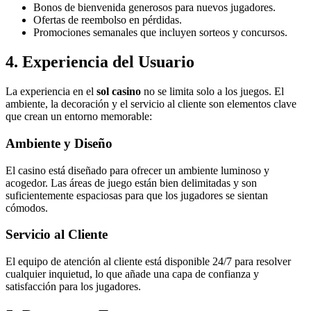
Bonos de bienvenida generosos para nuevos jugadores.
Ofertas de reembolso en pérdidas.
Promociones semanales que incluyen sorteos y concursos.
4. Experiencia del Usuario
La experiencia en el
sol casino
no se limita solo a los juegos. El
ambiente, la decoración y el servicio al cliente son elementos clave
que crean un entorno memorable:
Ambiente y Diseño
El casino está diseñado para ofrecer un ambiente luminoso y
acogedor. Las áreas de juego están bien delimitadas y son
suficientemente espaciosas para que los jugadores se sientan
cómodos.
Servicio al Cliente
El equipo de atención al cliente está disponible 24/7 para resolver
cualquier inquietud, lo que añade una capa de confianza y
satisfacción para los jugadores.