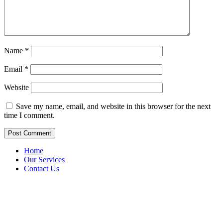
Name
*
Email
*
Website
Save my name, email, and website in this browser for the next
time I comment.
Home
Our Services
Contact Us