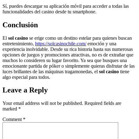
Sí, puedes descargar su aplicación móvil para acceder a todas las
funcionalidades del casino desde tu smartphone.
Conclusión
El
sol casino
se erige como un destino estelar para quienes buscan
entretenimiento,
https://solcasinochile.com/
emoción y una
experiencia inolvidable. Desde su rica historia hasta sus numerosas
opciones de juegos y promociones atractivas, no es de extrañar que
muchos lo consideren su lugar favorito. Ya sea que busques una
emocionante partida de póker o simplemente quieras disfrutar de las
luces brillantes de las máquinas tragamonedas, el
sol casino
tiene
algo especial para todos.
Leave a Reply
Your email address will not be published.
Required fields are
marked
*
Comment
*