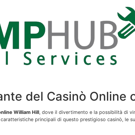
nte del Casinò Online c
nline William Hill
, dove il divertimento e la possibilità di v
caratteristiche principali di questo prestigioso casinò, le s