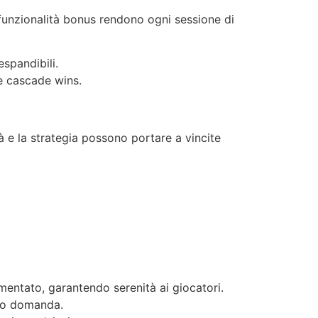
e funzionalità bonus rendono ogni sessione di
espandibili.
e cascade wins.
ità e la strategia possono portare a vincite
mentato, garantendo serenità ai giocatori.
a o domanda.