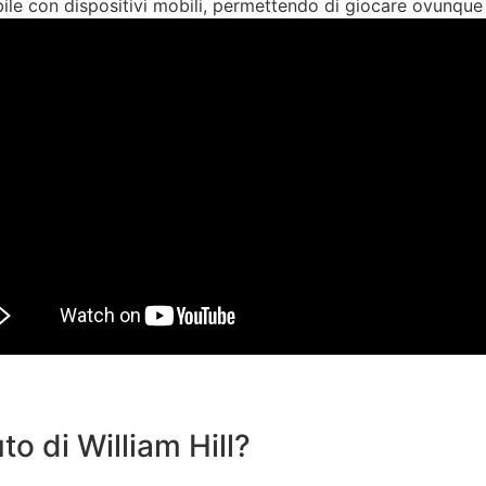
le con dispositivi mobili, permettendo di giocare ovunque 
to di William Hill?