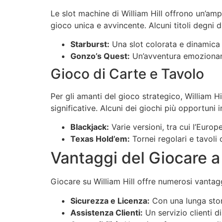
Le slot machine di William Hill offrono un’amp
gioco unica e avvincente. Alcuni titoli degni d
Starburst:
Una slot colorata e dinamica 
Gonzo’s Quest:
Un’avventura emozionant
Gioco di Carte e Tavolo
Per gli amanti del gioco strategico, William Hil
significative. Alcuni dei giochi più opportuni 
Blackjack:
Varie versioni, tra cui l’Europe
Texas Hold’em:
Tornei regolari e tavoli 
Vantaggi del Giocare a 
Giocare su William Hill offre numerosi vantag
Sicurezza e Licenza:
Con una lunga stori
Assistenza Clienti:
Un servizio clienti 