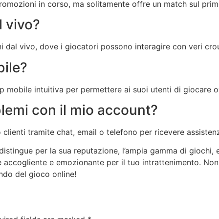
romozioni in corso, ma solitamente offre un match sul primo
l vivo?
hi dal vivo, dove i giocatori possono interagire con veri cro
bile?
p mobile intuitiva per permettere ai suoi utenti di giocare 
lemi con il mio account?
o clienti tramite chat, email o telefono per ricevere assiste
distingue per la sua reputazione, l’ampia gamma di giochi, 
 accogliente e emozionante per il tuo intrattenimento. Non p
ndo del gioco online!