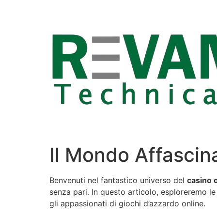
Skip
to
content
Il Mondo Affascina
Benvenuti nel fantastico universo del
casino o
senza pari. In questo articolo, esploreremo le 
gli appassionati di giochi d’azzardo online.