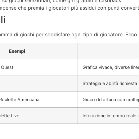
 su giochi selezionati, come giri gratuiti e cashback.
pense che premia i giocatori più assidui con punti converti
li
mma di giochi per soddisfare ogni tipo di giocatore. Ecco un
Esempi
s Quest
Grafica vivace, diverse lin
Strategia e abilità richiesta
 Roulette Americana
Gioco di fortuna con molte
lette Live
Interazione in tempo reale 