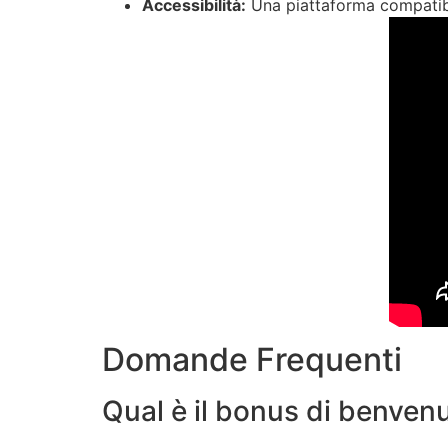
Accessibilità:
Una piattaforma compatibi
Domande Frequenti
Qual è il bonus di benvenu