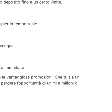
 deposito fino a un certo limite.
upier in tempo reale.
ovunque.
nza immediata.
e le vantaggiose promozioni. Che tu sia un
erdere l’opportunità di unirti a milioni di