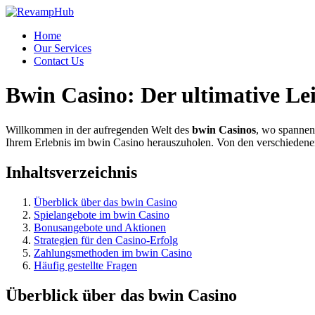
Skip
to
Home
content
Our Services
Contact Us
Bwin Casino: Der ultimative Lei
Willkommen in der aufregenden Welt des
bwin Casinos
, wo spannen
Ihrem Erlebnis im bwin Casino herauszuholen. Von den verschiedenen S
Inhaltsverzeichnis
Überblick über das bwin Casino
Spielangebote im bwin Casino
Bonusangebote und Aktionen
Strategien für den Casino-Erfolg
Zahlungsmethoden im bwin Casino
Häufig gestellte Fragen
Überblick über das bwin Casino