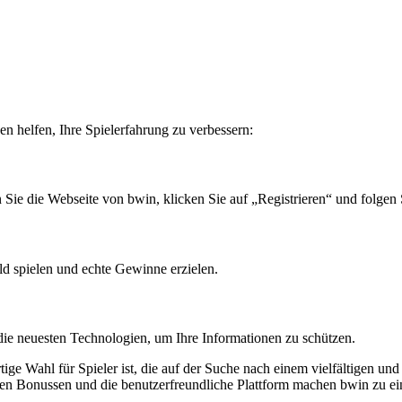
en helfen, Ihre Spielerfahrung zu verbessern:
Sie die Webseite von bwin, klicken Sie auf „Registrieren“ und folge
ld spielen und echte Gewinne erzielen.
die neuesten Technologien, um Ihre Informationen zu schützen.
tige Wahl für Spieler ist, die auf der Suche nach einem vielfältigen un
iven Bonussen und die benutzerfreundliche Plattform machen bwin zu einer