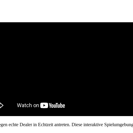
gen echte Dealer in Echtzeit antreten. Diese interaktive Spielumgebung 