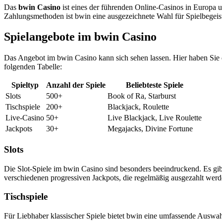
Das
bwin Casino
ist eines der führenden Online-Casinos in Europa un
Zahlungsmethoden ist bwin eine ausgezeichnete Wahl für Spielbegeistert
Spielangebote im bwin Casino
Das Angebot im bwin Casino kann sich sehen lassen. Hier haben Sie 
folgenden Tabelle:
Spieltyp
Anzahl der Spiele
Beliebteste Spiele
Slots
500+
Book of Ra, Starburst
Tischspiele
200+
Blackjack, Roulette
Live-Casino
50+
Live Blackjack, Live Roulette
Jackpots
30+
Megajacks, Divine Fortune
Slots
Die Slot-Spiele im bwin Casino sind besonders beeindruckend. Es gib
verschiedenen progressiven Jackpots, die regelmäßig ausgezahlt werd
Tischspiele
Für Liebhaber klassischer Spiele bietet bwin eine umfassende Auswa