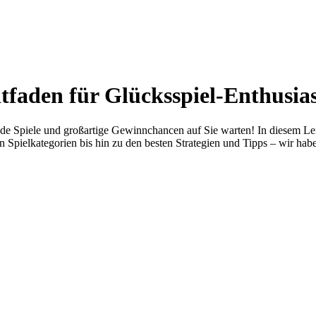
tfaden für Glücksspiel-Enthusia
de Spiele und großartige Gewinnchancen auf Sie warten! In diesem Leit
pielkategorien bis hin zu den besten Strategien und Tipps – wir haben 