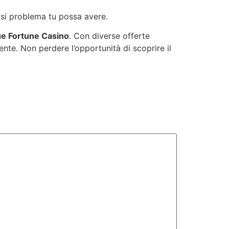
iasi problema tu possa avere.
ue Fortune Casino
. Con diverse offerte
ente. Non perdere l’opportunità di scoprire il