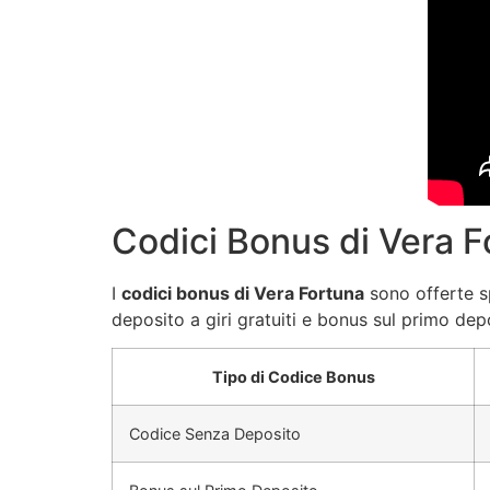
Codici Bonus di Vera F
I
codici bonus di Vera Fortuna
sono offerte sp
deposito a giri gratuiti e bonus sul primo dep
Tipo di Codice Bonus
Codice Senza Deposito