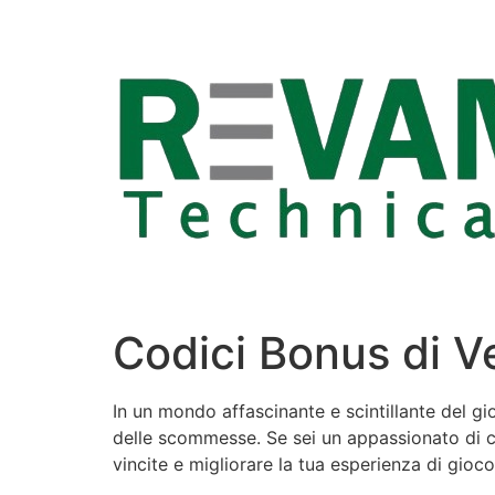
Skip
to
content
Codici Bonus di V
In un mondo affascinante e scintillante del gi
delle scommesse. Se sei un appassionato di ca
vincite e migliorare la tua esperienza di gioco