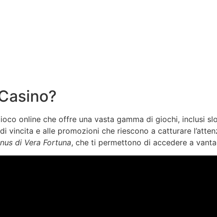
 Casino?
oco online che offre una vasta gamma di giochi, inclusi slot
 di vincita e alle promozioni che riescono a catturare l’atte
nus di Vera Fortuna
, che ti permettono di accedere a vantag