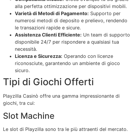
alla perfetta ottimizzazione per dispositivi mobili.
Varietà di Metodi di Pagamento:
Supporto per
numerosi metodi di deposito e prelievo, rendendo
le transazioni rapide e sicure.
Assistenza Clienti Efficiente:
Un team di supporto
disponibile 24/7 per rispondere a qualsiasi tua
necessità.
Licenza e Sicurezza:
Operando con licenze
riconosciute, garantendo un ambiente di gioco
sicuro.
Tipi di Giochi Offerti
Playzilla Casinò offre una gamma impressionante di
giochi, tra cui:
Slot Machine
Le slot di Playzilla sono tra le più attraenti del mercato.