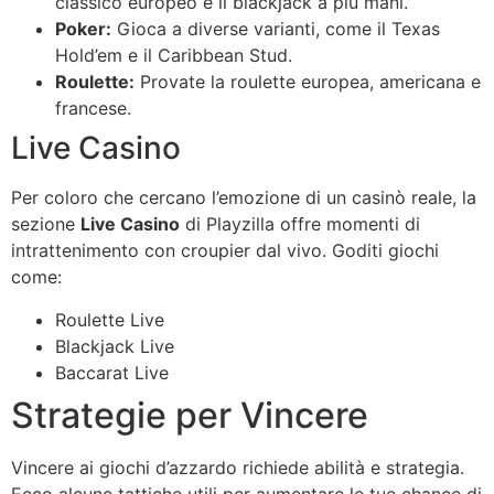
classico europeo e il blackjack a più mani.
Poker:
Gioca a diverse varianti, come il Texas
Hold’em e il Caribbean Stud.
Roulette:
Provate la roulette europea, americana e
francese.
Live Casino
Per coloro che cercano l’emozione di un casinò reale, la
sezione
Live Casino
di Playzilla offre momenti di
intrattenimento con croupier dal vivo. Goditi giochi
come:
Roulette Live
Blackjack Live
Baccarat Live
Strategie per Vincere
Vincere ai giochi d’azzardo richiede abilità e strategia.
Ecco alcune tattiche utili per aumentare le tue chance di