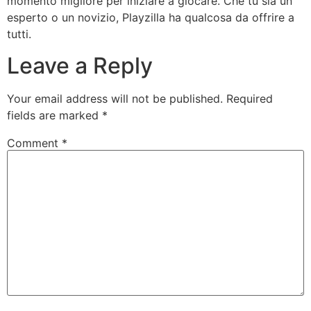
momento migliore per iniziare a giocare. Che tu sia un
esperto o un novizio, Playzilla ha qualcosa da offrire a
tutti.
Leave a Reply
Your email address will not be published.
Required
fields are marked
*
Comment
*