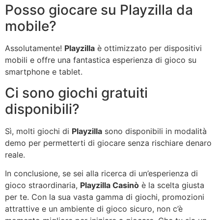
Posso giocare su Playzilla da
mobile?
Assolutamente!
Playzilla
è ottimizzato per dispositivi
mobili e offre una fantastica esperienza di gioco su
smartphone e tablet.
Ci sono giochi gratuiti
disponibili?
Sì, molti giochi di
Playzilla
sono disponibili in modalità
demo per permetterti di giocare senza rischiare denaro
reale.
In conclusione, se sei alla ricerca di un’esperienza di
gioco straordinaria,
Playzilla Casinò
è la scelta giusta
per te. Con la sua vasta gamma di giochi, promozioni
attrattive e un ambiente di gioco sicuro, non c’è