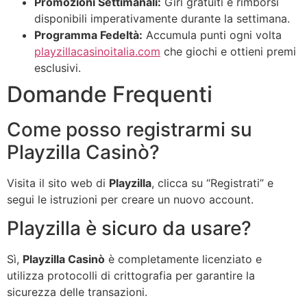
Promozioni Settimanali:
Giri gratuiti e rimborsi
disponibili imperativamente durante la settimana.
Programma Fedeltà:
Accumula punti ogni volta
playzillacasinoitalia.com
che giochi e ottieni premi
esclusivi.
Domande Frequenti
Come posso registrarmi su
Playzilla Casinò?
Visita il sito web di
Playzilla
, clicca su “Registrati” e
segui le istruzioni per creare un nuovo account.
Playzilla è sicuro da usare?
Sì,
Playzilla Casinò
è completamente licenziato e
utilizza protocolli di crittografia per garantire la
sicurezza delle transazioni.