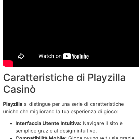
Caratteristiche di Playzilla
Casinò
Playzilla
si distingue per una serie di caratteristiche
uniche che migliorano la tua esperienza di gioco:
Interfaccia Utente Intuitiva:
Navigare il sito è
semplice grazie al design intuitivo.
Compatibilità Mobile:
Gioca ovunque tu sia grazie