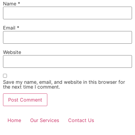
Name
*
Email
*
Website
Save my name, email, and website in this browser for
the next time I comment.
Home
Our Services
Contact Us