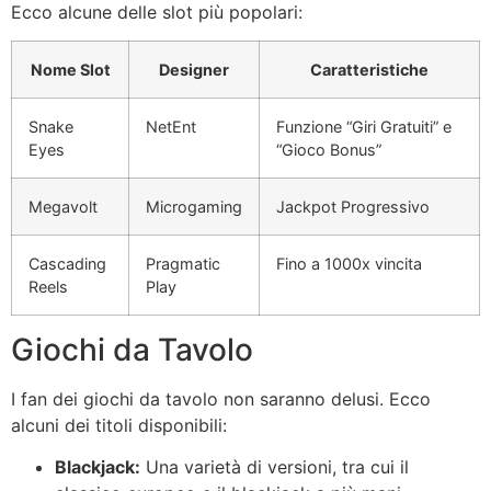
Ecco alcune delle slot più popolari:
Nome Slot
Designer
Caratteristiche
Snake
NetEnt
Funzione “Giri Gratuiti” e
Eyes
“Gioco Bonus”
Megavolt
Microgaming
Jackpot Progressivo
Cascading
Pragmatic
Fino a 1000x vincita
Reels
Play
Giochi da Tavolo
I fan dei giochi da tavolo non saranno delusi. Ecco
alcuni dei titoli disponibili:
Blackjack:
Una varietà di versioni, tra cui il