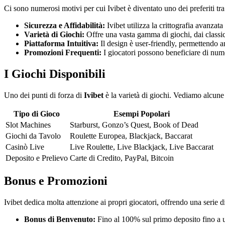
Ci sono numerosi motivi per cui Ivibet è diventato uno dei preferiti tra
Sicurezza e Affidabilità:
Ivibet utilizza la crittografia avanzata
Varietà di Giochi:
Offre una vasta gamma di giochi, dai classici 
Piattaforma Intuitiva:
Il design è user-friendly, permettendo an
Promozioni Frequenti:
I giocatori possono beneficiare di num
I Giochi Disponibili
Uno dei punti di forza di
Ivibet
è la varietà di giochi. Vediamo alcune 
Tipo di Gioco
Esempi Popolari
Slot Machines
Starburst, Gonzo’s Quest, Book of Dead
Giochi da Tavolo
Roulette Europea, Blackjack, Baccarat
Casinò Live
Live Roulette, Live Blackjack, Live Baccarat
Deposito e Prelievo
Carte di Credito, PayPal, Bitcoin
Bonus e Promozioni
Ivibet dedica molta attenzione ai propri giocatori, offrendo una serie 
Bonus di Benvenuto:
Fino al 100% sul primo deposito fino a