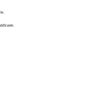
rie.
tificante.