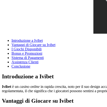
Introduzione a Ivibet
Vantaggi di Giocare su Ivibet
I Giochi Disponibili
Bonus e Promozioni
Sistema di Pagamenti
Assistenza Clienti
Conclusione
Introduzione a Ivibet
Ivibet
è un
casino online
in rapida crescita, noto per il suo design acca
regolamentata, il che significa che i giocatori possono sentirsi a propr
Vantaggi di Giocare su Ivibet