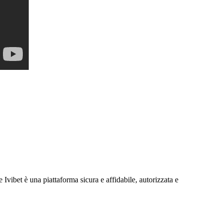
e Ivibet è una piattaforma sicura e affidabile, autorizzata e