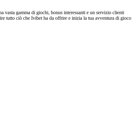
na vasta gamma di giochi, bonus interessanti e un servizio clienti
tutto ciò che Ivibet ha da offrire e inizia la tua avventura di gioco