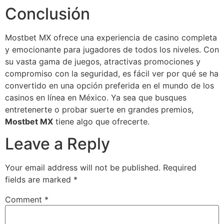
Conclusión
Mostbet MX ofrece una experiencia de casino completa
y emocionante para jugadores de todos los niveles. Con
su vasta gama de juegos, atractivas promociones y
compromiso con la seguridad, es fácil ver por qué se ha
convertido en una opción preferida en el mundo de los
casinos en línea en México. Ya sea que busques
entretenerte o probar suerte en grandes premios,
Mostbet MX
tiene algo que ofrecerte.
Leave a Reply
Your email address will not be published.
Required
fields are marked
*
Comment
*