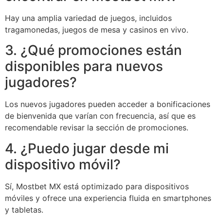
Hay una amplia variedad de juegos, incluidos
tragamonedas, juegos de mesa y casinos en vivo.
3. ¿Qué promociones están
disponibles para nuevos
jugadores?
Los nuevos jugadores pueden acceder a bonificaciones
de bienvenida que varían con frecuencia, así que es
recomendable revisar la sección de promociones.
4. ¿Puedo jugar desde mi
dispositivo móvil?
Sí, Mostbet MX está optimizado para dispositivos
móviles y ofrece una experiencia fluida en smartphones
y tabletas.