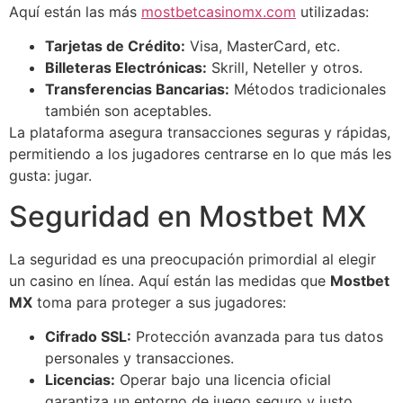
Aquí están las más
mostbetcasinomx.com
utilizadas:
Tarjetas de Crédito:
Visa, MasterCard, etc.
Billeteras Electrónicas:
Skrill, Neteller y otros.
Transferencias Bancarias:
Métodos tradicionales
también son aceptables.
La plataforma asegura transacciones seguras y rápidas,
permitiendo a los jugadores centrarse en lo que más les
gusta: jugar.
Seguridad en Mostbet MX
La seguridad es una preocupación primordial al elegir
un casino en línea. Aquí están las medidas que
Mostbet
MX
toma para proteger a sus jugadores:
Cifrado SSL:
Protección avanzada para tus datos
personales y transacciones.
Licencias:
Operar bajo una licencia oficial
garantiza un entorno de juego seguro y justo.