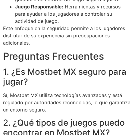
Juego Responsable:
Herramientas y recursos
para ayudar a los jugadores a controlar su
actividad de juego.
Este enfoque en la seguridad permite a los jugadores
disfrutar de su experiencia sin preocupaciones
adicionales.
Preguntas Frecuentes
1. ¿Es Mostbet MX seguro para
jugar?
Sí, Mostbet MX utiliza tecnologías avanzadas y está
regulado por autoridades reconocidas, lo que garantiza
un entorno seguro.
2. ¿Qué tipos de juegos puedo
encontrar en Mostbet MX?